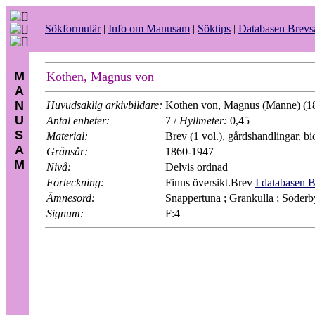
Sökformulär
|
Info om Manusam
|
Söktips
|
Databasen Brev
M
Kothen, Magnus von
A
N
Huvudsaklig arkivbildare:
Kothen von, Magnus (Manne) (18
U
Antal enheter:
7 /
Hyllmeter:
0,45
S
Material:
Brev (1 vol.), gårdshandlingar, bi
A
Gränsår:
1860-1947
M
Nivå:
Delvis ordnad
Förteckning:
Finns översikt.Brev
I databasen 
Ämnesord:
Snappertuna ; Grankulla ; Söderb
Signum:
F:4