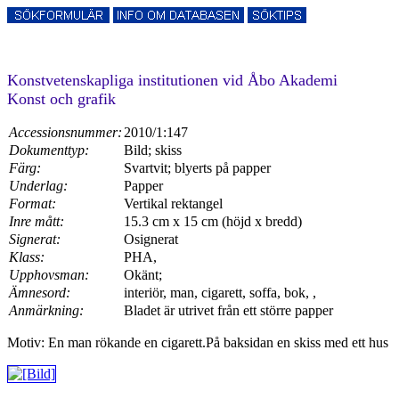
Konstvetenskapliga institutionen vid Åbo Akademi
Konst och grafik
Accessionsnummer:
2010/1:147
Dokumenttyp:
Bild; skiss
Färg:
Svartvit; blyerts på papper
Underlag:
Papper
Format:
Vertikal rektangel
Inre mått:
15.3 cm x 15 cm (höjd x bredd)
Signerat:
Osignerat
Klass:
PHA,
Upphovsman:
Okänt;
Ämnesord:
interiör, man, cigarett, soffa, bok, ,
Anmärkning:
Bladet är utrivet från ett större papper
Motiv: En man rökande en cigarett.På baksidan en skiss med ett hus