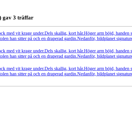
 gav 3 träffar
k med vit krage under.Dels skallig, kort hår.Höger arm böjd, handen st
 stolen han sitter på och en draperad gardin.Nedanför, bildplanet signa
k med vit krage under.Dels skallig, kort hår.Höger arm böjd, handen st
 stolen han sitter på och en draperad gardin.Nedanför, bildplanet signa
k med vit krage under.Dels skallig, kort hår.Höger arm böjd, handen st
 stolen han sitter på och en draperad gardin.Nedanför, bildplanet signa