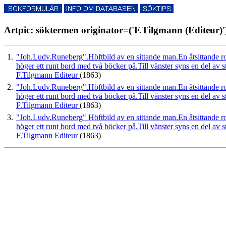
Artpic: söktermen originator=('F.Tilgmann (Editeur)')
1.
"Joh.Ludv.Runeberg".Höftbild av en sittande man.En åtsittande roc
höger ett runt bord med två böcker på.Till vänster syns en del av
F.Tilgmann Editeur
(1863)
2.
"Joh.Ludv.Runeberg".Höftbild av en sittande man.En åtsittande roc
höger ett runt bord med två böcker på.Till vänster syns en del av
F.Tilgmann Editeur
(1863)
3.
"Joh.Ludv.Runeberg" Höftbild av en sittande man.En åtsittande roc
höger ett runt bord med två böcker på.Till vänster syns en del av
F.Tilgmann Editeur
(1863)