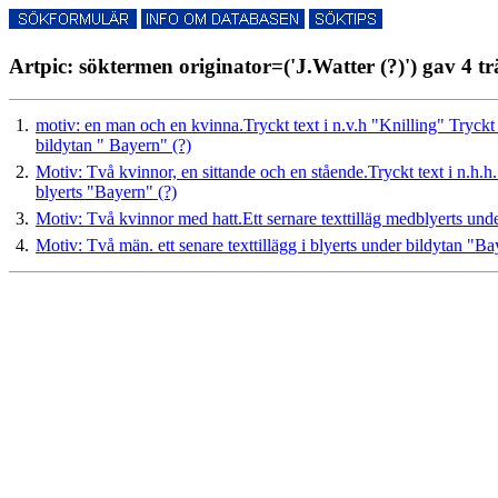
Artpic: söktermen originator=('J.Watter (?)') gav 4 tr
1.
motiv: en man och en kvinna.Tryckt text i n.v.h "Knilling" Tryckt 
bildytan " Bayern" (?)
2.
Motiv: Två kvinnor, en sittande och en stående.Tryckt text i n.
blyerts "Bayern" (?)
3.
Motiv: Två kvinnor med hatt.Ett sernare texttilläg medblyerts un
4.
Motiv: Två män. ett senare texttillägg i blyerts under bildytan "B