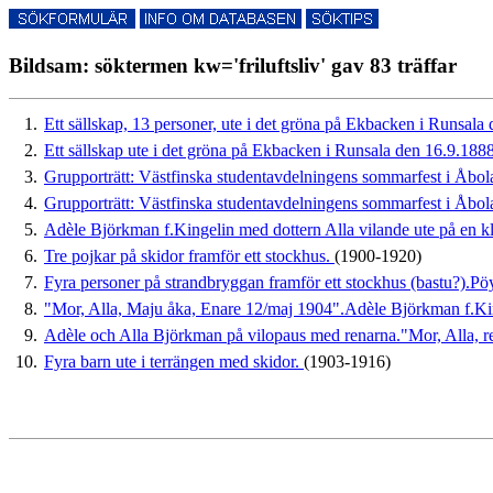
Bildsam: söktermen kw='friluftsliv' gav 83 träffar
1.
Ett sällskap, 13 personer, ute i det gröna på Ekbacken i Runsala
2.
Ett sällskap ute i det gröna på Ekbacken i Runsala den 16.9.188
3.
Grupporträtt: Västfinska studentavdelningens sommarfest i Åbolan
4.
Grupporträtt: Västfinska studentavdelningens sommarfest i Åbolan
5.
Adèle Björkman f.Kingelin med dottern Alla vilande ute på en k
6.
Tre pojkar på skidor framför ett stockhus.
(1900-1920)
7.
Fyra personer på strandbryggan framför ett stockhus (bastu?).Pö
8.
"Mor, Alla, Maju åka, Enare 12/maj 1904".Adèle Björkman f.K
9.
Adèle och Alla Björkman på vilopaus med renarna."Mor, Alla, 
10.
Fyra barn ute i terrängen med skidor.
(1903-1916)