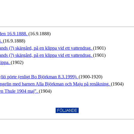
 den 16.9.1888.
(16.9.1888)
8.
(16.9.1888)
ds (?) skärgård, på en klippa vid ett vattendrag.
(1901)
ds (?) skärgård, på en klippa vid ett vattendrag.
(1901)
lippa.
(1902)
yliö pörte (enligt Bo Björkman 8.3.1999).
(1900-1920)
ingelin med barnen Alla Björkman och Maju på renåkning.
(1904)
ren Thule 1904 maj".
(1904)