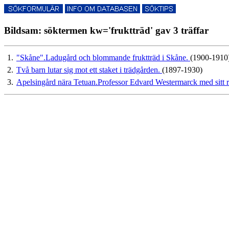
Bildsam: söktermen kw='fruktträd' gav 3 träffar
1.
"Skåne".Ladugård och blommande fruktträd i Skåne.
(1900-1910
2.
Två barn lutar sig mot ett staket i trädgården.
(1897-1930)
3.
Apelsingård nära Tetuan.Professor Edvard Westermarck med sitt r