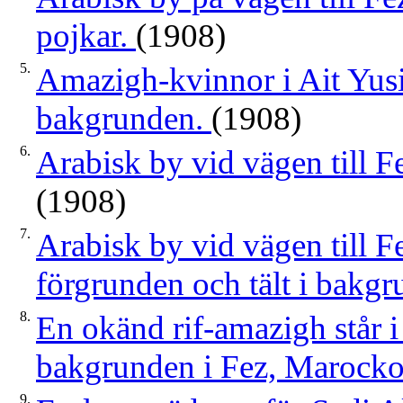
pojkar.
(1908)
5.
Amazigh-kvinnor i Ait Yusi
bakgrunden.
(1908)
6.
Arabisk by vid vägen till 
(1908)
7.
Arabisk by vid vägen till 
förgrunden och tält i bakg
8.
En okänd rif-amazigh står i
bakgrunden i Fez, Marock
9.