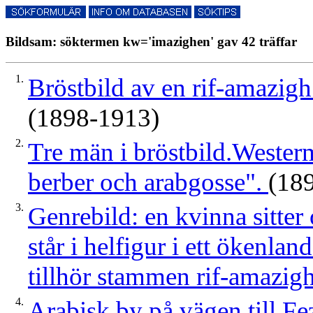
Bildsam: söktermen kw='imazighen' gav 42 träffar
1.
Bröstbild av en rif-amazigh 
(1898-1913)
2.
Tre män i bröstbild.Wester
berber och arabgosse".
(18
3.
Genrebild: en kvinna sitte
står i helfigur i ett ökenl
tillhör stammen rif-amazig
4.
Arabisk by på vägen till F