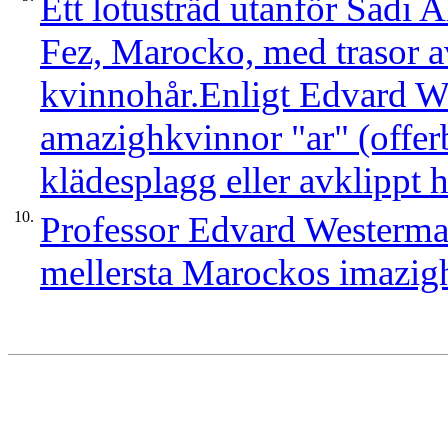
Ett lotusträd utanför Sadi 
Fez, Marocko, med trasor a
kvinnohår.Enligt Edvard W
amazighkvinnor "ar" (offer
klädesplagg eller avklippt h
10.
Professor Edvard Westermar
mellersta Marockos imazig