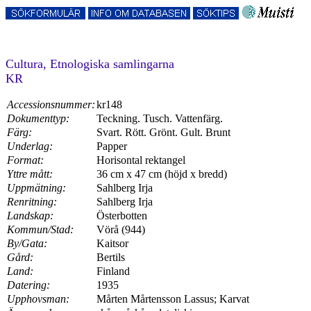
Cultura, Etnologiska samlingarna
KR
Accessionsnummer:
kr148
Dokumenttyp:
Teckning. Tusch. Vattenfärg.
Färg:
Svart. Rött. Grönt. Gult. Brunt
Underlag:
Papper
Format:
Horisontal rektangel
Yttre mått:
36 cm x 47 cm (höjd x bredd)
Uppmätning:
Sahlberg Irja
Renritning:
Sahlberg Irja
Landskap:
Österbotten
Kommun/Stad:
Vörå (944)
By/Gata:
Kaitsor
Gård:
Bertils
Land:
Finland
Datering:
1935
Upphovsman:
Mårten Mårtensson Lassus; Karvat