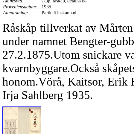
Ämnesord:
skåp, råskåp, detaljskiss,
Proveniensdatum:
1935
Anmärkning:
Partiellt inskannad
Råskåp tillverkat av Mårte
under namnet Bengter-gubb
27.2.1875.Utom snickare va
kvarnbyggare.Också skåpets
honom.Vörå, Kaitsor, Erik B
Irja Sahlberg 1935.