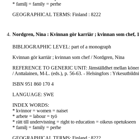
* familj = family = perhe
GEOGRAPHICAL TERMS: Finland : 8222
4.
Nordgren, Nina : Kvinnan gör karriär ; kvinnan som chef, 
BIBLIOGRAPHIC LEVEL: part of a monograph
Kvinnan gör karriär ; kvinnan som chef / Nordgren, Nina
REFERENCE TO GENERIC UNIT: Jämställdhet mellan könen i utb
/ Anttalainen, M-L. (eds.), p. 56-63. - Helsingfors : Yrkesutbildn
ISBN 951 860 170 4
LANGUAGE: SWE
INDEX WORDS:
* kvinnor = women = naiset
* arbete = labour = työ
* rätt till undervisning = right to education = oikeus opetukseen
* familj = family = perhe
GEOGRAPHICAL TERMS: Finland : 8222