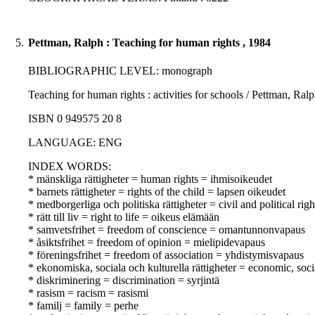
5.
Pettman, Ralph : Teaching for human rights , 1984
BIBLIOGRAPHIC LEVEL: monograph
Teaching for human rights : activities for schools / Pettman, R
ISBN 0 949575 20 8
LANGUAGE: ENG
INDEX WORDS:
* mänskliga rättigheter = human rights = ihmisoikeudet
* barnets rättigheter = rights of the child = lapsen oikeudet
* medborgerliga och politiska rättigheter = civil and political righ
* rätt till liv = right to life = oikeus elämään
* samvetsfrihet = freedom of conscience = omantunnonvapaus
* åsiktsfrihet = freedom of opinion = mielipidevapaus
* föreningsfrihet = freedom of association = yhdistymisvapaus
* ekonomiska, sociala och kulturella rättigheter = economic, soci
* diskriminering = discrimination = syrjintä
* rasism = racism = rasismi
* familj = family = perhe