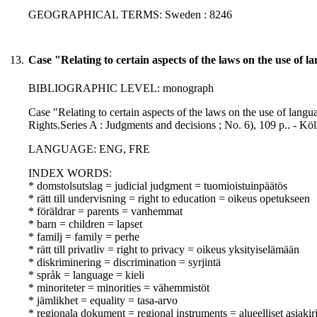
GEOGRAPHICAL TERMS: Sweden : 8246
13.
Case "Relating to certain aspects of the laws on the use of 
BIBLIOGRAPHIC LEVEL: monograph
Case "Relating to certain aspects of the laws on the use of lang
Rights.Series A : Judgments and decisions ; No. 6), 109 p.. - K
LANGUAGE: ENG, FRE
INDEX WORDS:
* domstolsutslag = judicial judgment = tuomioistuinpäätös
* rätt till undervisning = right to education = oikeus opetukseen
* föräldrar = parents = vanhemmat
* barn = children = lapset
* familj = family = perhe
* rätt till privatliv = right to privacy = oikeus yksityiselämään
* diskriminering = discrimination = syrjintä
* språk = language = kieli
* minoriteter = minorities = vähemmistöt
* jämlikhet = equality = tasa-arvo
* regionala dokument = regional instruments = alueelliset asiakirj