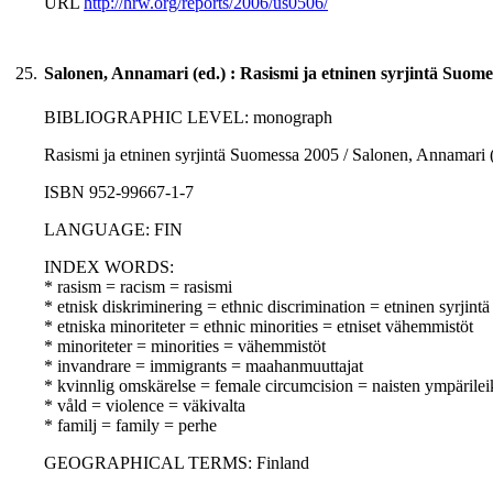
URL
http://hrw.org/reports/2006/us0506/
25.
Salonen, Annamari (ed.) : Rasismi ja etninen syrjintä Suome
BIBLIOGRAPHIC LEVEL: monograph
Rasismi ja etninen syrjintä Suomessa 2005 / Salonen, Annamari (ed
ISBN 952-99667-1-7
LANGUAGE: FIN
INDEX WORDS:
* rasism = racism = rasismi
* etnisk diskriminering = ethnic discrimination = etninen syrjintä
* etniska minoriteter = ethnic minorities = etniset vähemmistöt
* minoriteter = minorities = vähemmistöt
* invandrare = immigrants = maahanmuuttajat
* kvinnlig omskärelse = female circumcision = naisten ympärile
* våld = violence = väkivalta
* familj = family = perhe
GEOGRAPHICAL TERMS: Finland