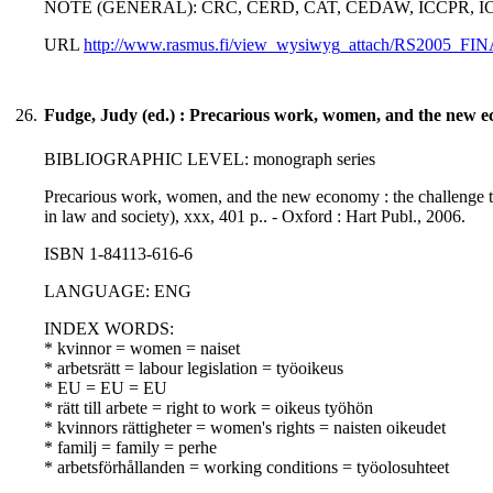
NOTE (GENERAL): CRC, CERD, CAT, CEDAW, ICCPR, 
URL
http://www.rasmus.fi/view_wysiwyg_attach/RS2005_FINAL
26.
Fudge, Judy (ed.) : Precarious work, women, and the new 
BIBLIOGRAPHIC LEVEL: monograph series
Precarious work, women, and the new economy : the challenge to 
in law and society), xxx, 401 p.. - Oxford : Hart Publ., 2006.
ISBN 1-84113-616-6
LANGUAGE: ENG
INDEX WORDS:
* kvinnor = women = naiset
* arbetsrätt = labour legislation = työoikeus
* EU = EU = EU
* rätt till arbete = right to work = oikeus työhön
* kvinnors rättigheter = women's rights = naisten oikeudet
* familj = family = perhe
* arbetsförhållanden = working conditions = työolosuhteet