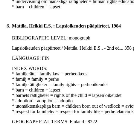
* undervisning om mänskliga rättigheter = human rights educati
* barn = children = lapset
6.
Mattila, Heikki E.S. : Lapsioikeuden pääpiirteet, 1984
BIBLIOGRAPHIC LEVEL: monograph
Lapsioikeuden pääpiirteet / Mattila, Heikki E.S.. - 2nd ed.., 358 p
LANGUAGE: FIN
INDEX WORDS:
* familjerätt = family law = perheoikeus
* familj = family = perhe
* familjerättigheter = family rights = perheoikeudet
* barn = children = lapset
* barnets rättigheter = rights of the child = lapsen oikeudet
* adoption = adoption = adoptio
* utomäktenskapliga barn = children born out of wedlock = aviot
* respekt för familjeliv = respect for family life = perhe-elämän
GEOGRAPHICAL TERMS: Finland : 8222