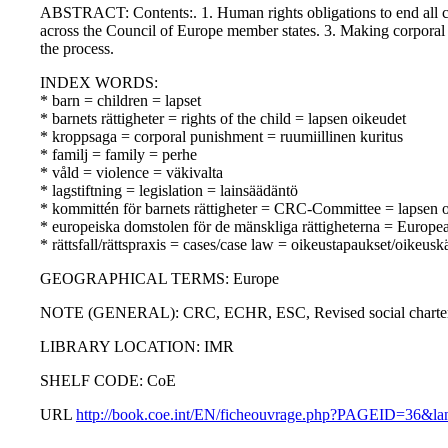
ABSTRACT: Contents:. 1. Human rights obligations to end all c
across the Council of Europe member states. 3. Making corporal p
the process.
INDEX WORDS:
* barn = children = lapset
* barnets rättigheter = rights of the child = lapsen oikeudet
* kroppsaga = corporal punishment = ruumiillinen kuritus
* familj = family = perhe
* våld = violence = väkivalta
* lagstiftning = legislation = lainsäädäntö
* kommittén för barnets rättigheter = CRC-Committee = lapsen 
* europeiska domstolen för de mänskliga rättigheterna = Europ
* rättsfall/rättspraxis = cases/case law = oikeustapaukset/oikeusk
GEOGRAPHICAL TERMS: Europe
NOTE (GENERAL): CRC, ECHR, ESC, Revised social charte
LIBRARY LOCATION: IMR
SHELF CODE: CoE
URL
http://book.coe.int/EN/ficheouvrage.php?PAGEID=36&l