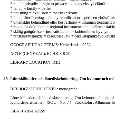
* rätt till privatliv = right to privacy = oikeus yksityiselämään
* familj = family = perhe
* utvisning = expulsion = maastakarkotus
* familjeåterförening = family reunification = perheen yhdistämi
* omänsklig behandling eller bestraffning = inhuman treatment o
* regionala dokument = regional instruments = alueelliset asiakirj
* skälig gottgörelse = just satisfaction = kohtuullinen hyvitys
* rättsfall/rättspraxis = cases/case law = oikeustapaukset/oikeusk
GEOGRAPHICAL TERMS: Netherlands : 8238
NOTE (GENERAL): ECHR-3-8-50;
LIBRARY LOCATION: IMR
15.
Löneskillnader och lönediskriminering. Om kvinnor och m
BIBLIOGRAPHIC LEVEL: monograph
Löneskillnader och lönediskriminering. Om kvinnor och män på 
Kulturdepartementet - (SOU ; No. 7 ) - Stockholm : Allmänna f
ISBN 91-38-13272-9