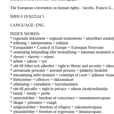
The European convention on human rights. / Jacobs, Francis G., 
ISBN 0 19 822524 5
LANGUAGE: ENG
INDEX WORDS:
* regionala dokument = regional instruments = alueelliset asiakirj
* tolkning = interpretation = tulkinta
* Europarådet = Council of Europe = Euroopan Neuvosto
* omänsklig behandling eller bestraffning = inhuman treatment o
* slaveri = slavery = orjuus
* arbete = labour = työ
* rätt till frihet och säkerhet = right to liberty and security = oik
* arresterade personer = arrested persons = pidätetyt henkilöt
* missaktning inför domstol = contempt of court = julkisen vir
* förbrytelser = offences = rikkomukset
* utlämning = extradition = luovuttaminen
* rätt till privatliv = right to privacy = oikeus yksityiselämään
* familj = family = perhe
* samvetsfrihet = freedom of conscience = omantunnonvapaus
* fångar = prisoners = vangit
* religionsfrihet = freedom of religion = uskonnonvapaus
* yttrandefrihet = freedom of expression = ilmaisuvapaus