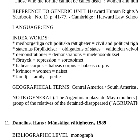
"Those who die for life cannot be called dead" : women and huma
REFERENCE TO GENERIC UNIT: Harward Human Rights Yearbook
Yearbook ; No. 1), p. 41-77. - Cambridge : Harward Law Schoo
LANGUAGE: ENG
INDEX WORDS:
* medborgerliga och politiska rättigheter = civil and political righ
* staternas förpliktelser = obligations of states = valtioiden velvo
* demonstrationer = demonstrations = mielenosoitukset
* förtryck = repression = sortotoimet
* habeas corpus = habeas corpus = habeas corpus
* kvinnor = women = naiset
* familj = family = perhe
GEOGRAPHICAL TERMS: Central America / South America / L
NOTE (GENERAL): The Argentinian plaza de Mayo mothers ("
group of the relatives of the detained-disappeared ("AGRUPAT
11.
Danelius, Hans : Mänskliga rättigheter., 1989
BIBLIOGRAPHIC LEVEL: monograph