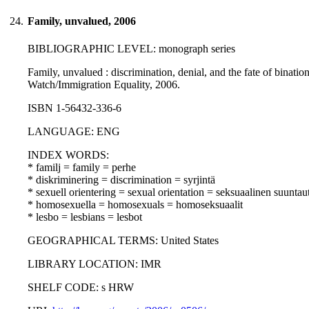
24.
Family, unvalued, 2006
BIBLIOGRAPHIC LEVEL: monograph series
Family, unvalued : discrimination, denial, and the fate of bina
Watch/Immigration Equality, 2006.
ISBN 1-56432-336-6
LANGUAGE: ENG
INDEX WORDS:
* familj = family = perhe
* diskriminering = discrimination = syrjintä
* sexuell orientering = sexual orientation = seksuaalinen suunta
* homosexuella = homosexuals = homoseksuaalit
* lesbo = lesbians = lesbot
GEOGRAPHICAL TERMS: United States
LIBRARY LOCATION: IMR
SHELF CODE: s HRW