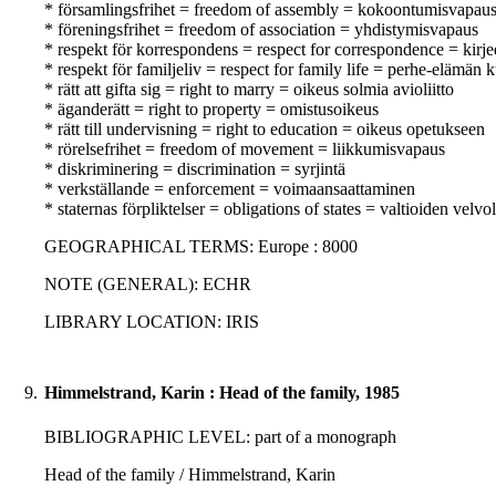
* församlingsfrihet = freedom of assembly = kokoontumisvapau
* föreningsfrihet = freedom of association = yhdistymisvapaus
* respekt för korrespondens = respect for correspondence = kir
* respekt för familjeliv = respect for family life = perhe-elämän
* rätt att gifta sig = right to marry = oikeus solmia avioliitto
* äganderätt = right to property = omistusoikeus
* rätt till undervisning = right to education = oikeus opetukseen
* rörelsefrihet = freedom of movement = liikkumisvapaus
* diskriminering = discrimination = syrjintä
* verkställande = enforcement = voimaansaattaminen
* staternas förpliktelser = obligations of states = valtioiden velvo
GEOGRAPHICAL TERMS: Europe : 8000
NOTE (GENERAL): ECHR
LIBRARY LOCATION: IRIS
9.
Himmelstrand, Karin : Head of the family, 1985
BIBLIOGRAPHIC LEVEL: part of a monograph
Head of the family / Himmelstrand, Karin