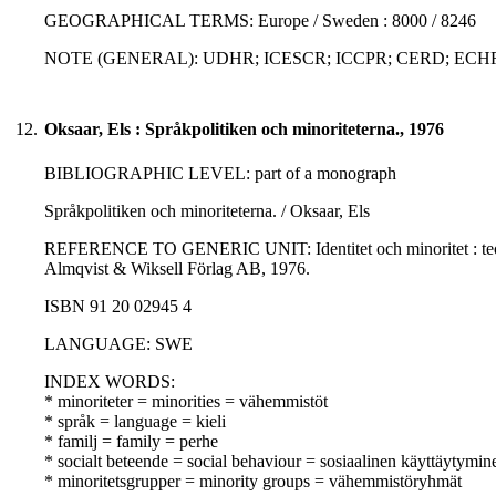
GEOGRAPHICAL TERMS: Europe / Sweden : 8000 / 8246
NOTE (GENERAL): UDHR; ICESCR; ICCPR; CERD; ECH
12.
Oksaar, Els : Språkpolitiken och minoriteterna., 1976
BIBLIOGRAPHIC LEVEL: part of a monograph
Språkpolitiken och minoriteterna. / Oksaar, Els
REFERENCE TO GENERIC UNIT: Identitet och minoritet : teori oc
Almqvist & Wiksell Förlag AB, 1976.
ISBN 91 20 02945 4
LANGUAGE: SWE
INDEX WORDS:
* minoriteter = minorities = vähemmistöt
* språk = language = kieli
* familj = family = perhe
* socialt beteende = social behaviour = sosiaalinen käyttäytymin
* minoritetsgrupper = minority groups = vähemmistöryhmät