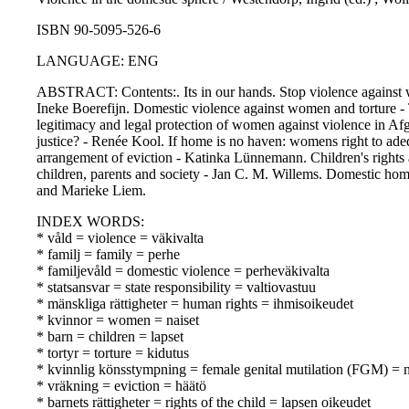
ISBN 90-5095-526-6
LANGUAGE: ENG
ABSTRACT: Contents:. Its in our hands. Stop violence against w
Ineke Boerefijn. Domestic violence against women and torture -
legitimacy and legal protection of women against violence in Af
justice? - Renée Kool. If home is no haven: womens right to ade
arrangement of eviction - Katinka Lünnemann. Children's rights a
children, parents and society - Jan C. M. Willems. Domestic hom
and Marieke Liem.
INDEX WORDS:
* våld = violence = väkivalta
* familj = family = perhe
* familjevåld = domestic violence = perheväkivalta
* statsansvar = state responsibility = valtiovastuu
* mänskliga rättigheter = human rights = ihmisoikeudet
* kvinnor = women = naiset
* barn = children = lapset
* tortyr = torture = kidutus
* kvinnlig könsstympning = female genital mutilation (FGM) = n
* vräkning = eviction = häätö
* barnets rättigheter = rights of the child = lapsen oikeudet