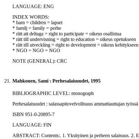
LANGUAGE: ENG
INDEX WORDS:
* barn = children = lapset
* familj = family = perhe
* rätt att deltaga = right to participate = oikeus osallistua
* rätt till undervisning = right to education = oikeus opetukseen
* rätt till utveckling = right to development = oikeus kehitykseen
* NGO = NGO = NGO
NOTE (GENERAL): CRC
21.
Mahkonen, Sami : Perhesalaisuudet, 1995
BIBLIOGRAPHIC LEVEL: monograph
Perhesalaisuudet : salassapitovelvollisuus ammattiauttajan työs
ISBN 951-0-20895-7
LANGUAGE: FIN
ABSTRACT: Contents:. 1. Yksityinen ja perheen salaisuus. 2. Ep