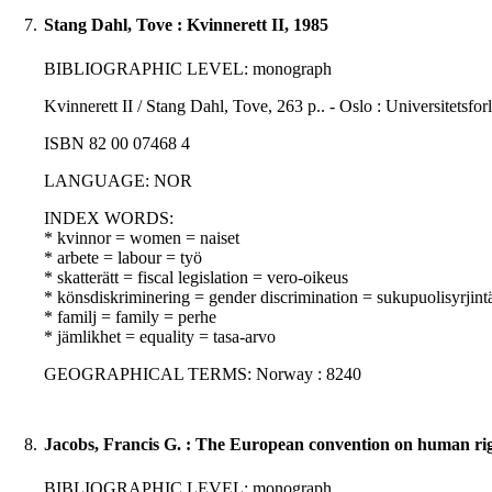
7.
Stang Dahl, Tove : Kvinnerett II, 1985
BIBLIOGRAPHIC LEVEL: monograph
Kvinnerett II / Stang Dahl, Tove, 263 p.. - Oslo : Universitetsfor
ISBN 82 00 07468 4
LANGUAGE: NOR
INDEX WORDS:
* kvinnor = women = naiset
* arbete = labour = työ
* skatterätt = fiscal legislation = vero-oikeus
* könsdiskriminering = gender discrimination = sukupuolisyrjint
* familj = family = perhe
* jämlikhet = equality = tasa-arvo
GEOGRAPHICAL TERMS: Norway : 8240
8.
Jacobs, Francis G. : The European convention on human rig
BIBLIOGRAPHIC LEVEL: monograph