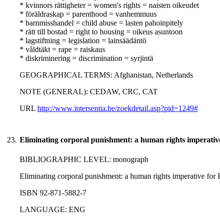
* kvinnors rättigheter = women's rights = naisten oikeudet
* föräldraskap = parenthood = vanhemmuus
* barnmisshandel = child abuse = lasten pahoinpitely
* rätt till bostad = right to housing = oikeus asuntoon
* lagstiftning = legislation = lainsäädäntö
* våldtäkt = rape = raiskaus
* diskriminering = discrimination = syrjintä
GEOGRAPHICAL TERMS: Afghanistan, Netherlands
NOTE (GENERAL): CEDAW, CRC, CAT
URL
http://www.intersentia.be/zoekdetail.asp?pid=1249#
23.
Eliminating corporal punishment: a human rights imperative
BIBLIOGRAPHIC LEVEL: monograph
Eliminating corporal punishment: a human rights imperative for E
ISBN 92-871-5882-7
LANGUAGE: ENG