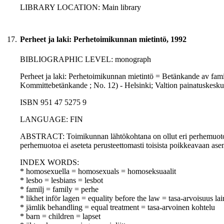
LIBRARY LOCATION: Main library
17.
Perheet ja laki: Perhetoimikunnan mietintö, 1992
BIBLIOGRAPHIC LEVEL: monograph
Perheet ja laki: Perhetoimikunnan mietintö = Betänkande av fami
Kommittebetänkande ; No. 12) - Helsinki; Valtion painatuskesk
ISBN 951 47 5275 9
LANGUAGE: FIN
ABSTRACT: Toimikunnan lähtökohtana on ollut eri perhemuotoje
perhemuotoa ei aseteta perusteettomasti toisista poikkeavaan as
INDEX WORDS:
* homosexuella = homosexuals = homoseksuaalit
* lesbo = lesbians = lesbot
* familj = family = perhe
* likhet inför lagen = equality before the law = tasa-arvoisuus la
* jämlik behandling = equal treatment = tasa-arvoinen kohtelu
* barn = children = lapset