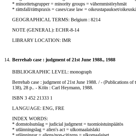
* minoritetsgrupper = minority groups = vähemmistöryhmät
* rättsfall/rättspraxis = cases/case law = oikeustapaukset/oikeusk
GEOGRAPHICAL TERMS: Belgium : 8214
NOTE (GENERAL): ECHR-8-14
LIBRARY LOCATION: IMR
14.
Berrehab case : judgment of 21st June 1988., 1988
BIBLIOGRAPHIC LEVEL: monograph
Berrehab case : judgment of 21st June 1988. / - (Publications o
138), 28 p.. - Köln : Carl Heymann, 1988.
ISBN 3 452 21333 1
LANGUAGE: ENG, FRE
INDEX WORDS:
* domstolsutslag = judicial judgment = tuomioistuinpäätös
* utlänningslag = alien's act = ulkomaalaislaki
* utlänningar = aliens/non-citizens = ulkomaalaiset