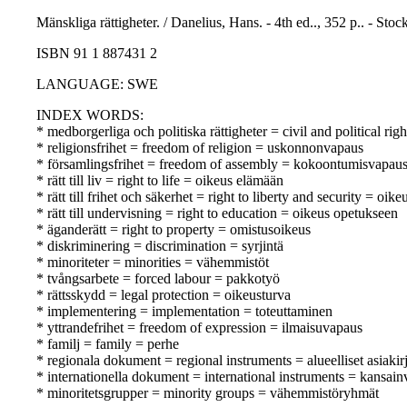
Mänskliga rättigheter. / Danelius, Hans. - 4th ed.., 352 p.. - Sto
ISBN 91 1 887431 2
LANGUAGE: SWE
INDEX WORDS:
* medborgerliga och politiska rättigheter = civil and political righ
* religionsfrihet = freedom of religion = uskonnonvapaus
* församlingsfrihet = freedom of assembly = kokoontumisvapau
* rätt till liv = right to life = oikeus elämään
* rätt till frihet och säkerhet = right to liberty and security = oik
* rätt till undervisning = right to education = oikeus opetukseen
* äganderätt = right to property = omistusoikeus
* diskriminering = discrimination = syrjintä
* minoriteter = minorities = vähemmistöt
* tvångsarbete = forced labour = pakkotyö
* rättsskydd = legal protection = oikeusturva
* implementering = implementation = toteuttaminen
* yttrandefrihet = freedom of expression = ilmaisuvapaus
* familj = family = perhe
* regionala dokument = regional instruments = alueelliset asiakirj
* internationella dokument = international instruments = kansainvä
* minoritetsgrupper = minority groups = vähemmistöryhmät