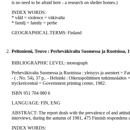
is no need to be afraid here - a research on shelter homes.)
INDEX WORDS:
* våld = violence = väkivalta
* familj = family = perhe
GEOGRAPHICAL TERMS: Finland
2.
Peltoniemi, Teuvo : Perheväkivalta Suomessa ja Ruotsissa, 
BIBLIOGRAPHIC LEVEL: monograph
Perheväkivalta Suomessa ja Ruotsissa : yleisyys ja asenteet = Fa
- ( ; No. 54), 37 p.. - Helsinki : Oikeuspoliittinen tutkimuslaitos
tryckericentral = Government printing centre, 1982.
ISBN 951 704 080 6
LANGUAGE: FIN, ENG
ABSTRACT: The report deals with the prevalence of and attitud
interviews, during the autumn of 1981, 475 Finnish respondens
INDEX WORDS: