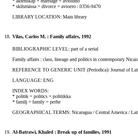
* äktenskap = marriage = avioliitto
* skilsmässa = divorce = avioero : 0356-9470
LIBRARY LOCATION: Main library
18.
Vilas, Carlos M. : Family affairs, 1992
BIBLIOGRAPHIC LEVEL: part of a serial
Family affairs : class, lineage and politics in contemporary Nicar
REFERENCE TO GENERIC UNIT (Periodica): Journal of Latin Am
LANGUAGE: ENG
INDEX WORDS:
* politik = politics = politiikka
* familj = family = perhe
GEOGRAPHICAL TERMS: Nicaragua / Central America / Latin
19.
Al-Batrawi, Khaled : Break up of families, 1991