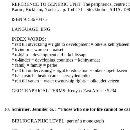
REFERENCE TO GENERIC UNIT: The peripherical centre : Swedis
Karin ; Bickham, Noella.. - p. 154-171 - Stockholm : SIDA, 198
ISBN 9158670475
LANGUAGE: ENG
INDEX WORDS:
* rätt till utveckling = right to development = oikeus kehitykseen
* kvinnor = women = naiset
* u-hjälp = development aid = kehitysapu
* u-länder = developing countries = kehitysmaat
* familj = family = perhe
* rätt till undervisning = right to education = oikeus opetukseen
* hälsovård = health care = terveydenhoito
* rätt till vatten = water ownership rights = oikeudet veteen
GEOGRAPHICAL TERMS: Kenya / East Africa : 5234
10.
Schirmer, Jennifer G. : "Those who die for life cannot be ca
BIBLIOGRAPHIC LEVEL: part of a monograph