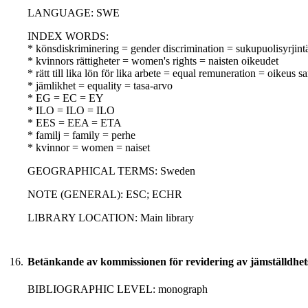
LANGUAGE: SWE
INDEX WORDS:
* könsdiskriminering = gender discrimination = sukupuolisyrjint
* kvinnors rättigheter = women's rights = naisten oikeudet
* rätt till lika lön för lika arbete = equal remuneration = oikeus
* jämlikhet = equality = tasa-arvo
* EG = EC = EY
* ILO = ILO = ILO
* EES = EEA = ETA
* familj = family = perhe
* kvinnor = women = naiset
GEOGRAPHICAL TERMS: Sweden
NOTE (GENERAL): ESC; ECHR
LIBRARY LOCATION: Main library
16.
Betänkande av kommissionen för revidering av jämställdhet
BIBLIOGRAPHIC LEVEL: monograph