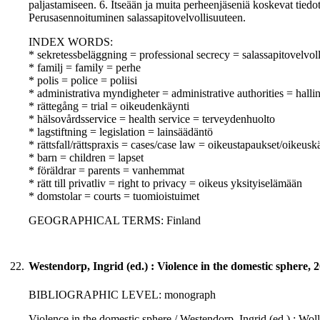
paljastamiseen. 6. Itseään ja muita perheenjäseniä koskevat tiedo
Perusasennoituminen salassapitovelvollisuuteen.
INDEX WORDS:
* sekretessbeläggning = professional secrecy = salassapitovelvol
* familj = family = perhe
* polis = police = poliisi
* administrativa myndigheter = administrative authorities = halli
* rättegång = trial = oikeudenkäynti
* hälsovårdsservice = health service = terveydenhuolto
* lagstiftning = legislation = lainsäädäntö
* rättsfall/rättspraxis = cases/case law = oikeustapaukset/oikeusk
* barn = children = lapset
* föräldrar = parents = vanhemmat
* rätt till privatliv = right to privacy = oikeus yksityiselämään
* domstolar = courts = tuomioistuimet
GEOGRAPHICAL TERMS: Finland
22.
Westendorp, Ingrid (ed.) : Violence in the domestic sphere, 
BIBLIOGRAPHIC LEVEL: monograph
Violence in the domestic sphere / Westendorp, Ingrid (ed.) ; Wolle