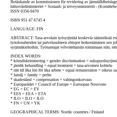
Betänkande av kommissionen för revidering av jämställdhetslagen
hälsovårdministeriet = Sosiaali- ja terveysministeriö - (Komitte
ISSN 0356-9470
ISBN 951 47 6745 4
LANGUAGE: FIN
ABSTRACT: Tasa-arvolain työsyrjintää koskevia säännöksiä esitetä
työolosuhteiden tai palvelusuhteen ehtojen heikentäminen sen johd
syrjintäkieltoihin. Työnantajat velvoitettaisiin toimimaan niin, e
INDEX WORDS:
* könsdiskriminering = gender discrimination = sukupuolisyrjint
* jämlik behandling = equal treatment = tasa-arvoinen kohtelu
* rätt till lika lön för lika arbete = equal remuneration = oikeus
* familj = family = perhe
* skadestånd = compensation = vahingonkorvaus
* Europarådet = Council of Europe = Euroopan Neuvosto
* EG = EC = EY
* EES = EEA = ETA
* ILO = ILO = ILO
* FN = UN = YK
GEOGRAPHICAL TERMS: Nordic countries / Finland