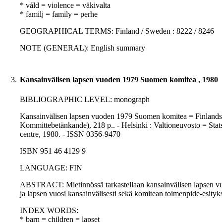
* våld = violence = väkivalta
* familj = family = perhe
GEOGRAPHICAL TERMS: Finland / Sweden : 8222 / 8246
NOTE (GENERAL): English summary
3.
Kansainvälisen lapsen vuoden 1979 Suomen komitea , 1980
BIBLIOGRAPHIC LEVEL: monograph
Kansainvälisen lapsen vuoden 1979 Suomen komitea = Finlands ko
Kommittebetänkande), 218 p.. - Helsinki : Valtioneuvosto = Stats
centre, 1980. - ISSN 0356-9470
ISBN 951 46 4129 9
LANGUAGE: FIN
ABSTRACT: Mietinnössä tarkastellaan kansainvälisen lapsen v
ja lapsen vuosi kansainvälisesti sekä komitean toimenpide-esityksi
INDEX WORDS:
* barn = children = lapset