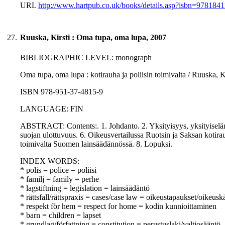
URL
http://www.hartpub.co.uk/books/details.asp?isbn=978184
27.
Ruuska, Kirsti : Oma tupa, oma lupa, 2007
BIBLIOGRAPHIC LEVEL: monograph
Oma tupa, oma lupa : kotirauha ja poliisin toimivalta / Ruuska, Kir
ISBN 978-951-37-4815-9
LANGUAGE: FIN
ABSTRACT: Contents:. 1. Johdanto. 2. Yksityisyys, yksityiselämä
suojan ulottuvuus. 6. Oikeusvertailussa Ruotsin ja Saksan kotira
toimivalta Suomen lainsäädännössä. 8. Lopuksi.
INDEX WORDS:
* polis = police = poliisi
* familj = family = perhe
* lagstiftning = legislation = lainsäädäntö
* rättsfall/rättspraxis = cases/case law = oikeustapaukset/oikeusk
* respekt för hem = respect for home = kodin kunnioittaminen
* barn = children = lapset
* grundlag/författning = constitution = perustuslaki/valtiosääntö