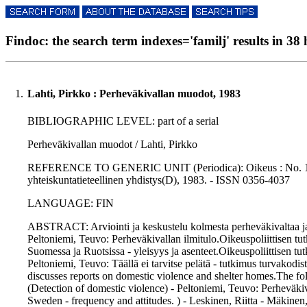
Findoc: the search term indexes='familj' results in 38 
1.
Lahti, Pirkko : Perheväkivallan muodot, 1983
BIBLIOGRAPHIC LEVEL: part of a serial
Perheväkivallan muodot / Lahti, Pirkko
REFERENCE TO GENERIC UNIT (Periodica): Oikeus : No. 12., p
yhteiskuntatieteellinen yhdistys(D), 1983. - ISSN 0356-4037
LANGUAGE: FIN
ABSTRACT: Arviointi ja keskustelu kolmesta perheväkivaltaa ja t
Peltoniemi, Teuvo: Perheväkivallan ilmitulo.Oikeuspoliittisen tu
Suomessa ja Ruotsissa - yleisyys ja asenteet.Oikeuspoliittisen tut
Peltoniemi, Teuvo: Täällä ei tarvitse pelätä - tutkimus turvakodi
discusses reports on domestic violence and shelter homes.The fo
(Detection of domestic violence) - Peltoniemi, Teuvo: Perheväkiv
Sweden - frequency and attitudes. ) - Leskinen, Riitta - Mäkinen, 