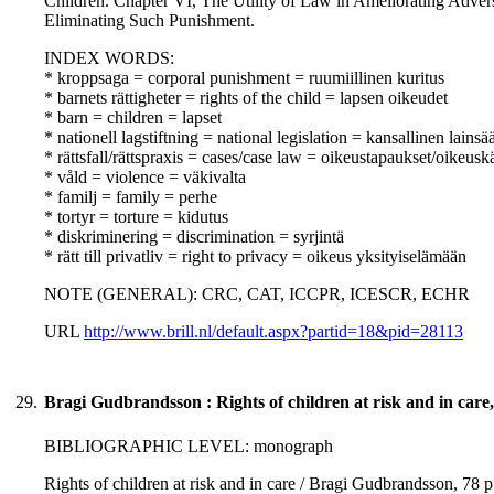
Children. Chapter VI, The Utility of Law in Ameliorating Adve
Eliminating Such Punishment.
INDEX WORDS:
* kroppsaga = corporal punishment = ruumiillinen kuritus
* barnets rättigheter = rights of the child = lapsen oikeudet
* barn = children = lapset
* nationell lagstiftning = national legislation = kansallinen lains
* rättsfall/rättspraxis = cases/case law = oikeustapaukset/oikeusk
* våld = violence = väkivalta
* familj = family = perhe
* tortyr = torture = kidutus
* diskriminering = discrimination = syrjintä
* rätt till privatliv = right to privacy = oikeus yksityiselämään
NOTE (GENERAL): CRC, CAT, ICCPR, ICESCR, ECHR
URL
http://www.brill.nl/default.aspx?partid=18&pid=28113
29.
Bragi Gudbrandsson : Rights of children at risk and in care
BIBLIOGRAPHIC LEVEL: monograph
Rights of children at risk and in care / Bragi Gudbrandsson, 78 p