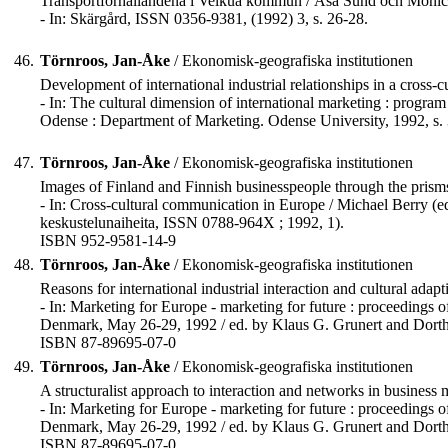
Transportförhållandena i Velkua kommun / Åsa Sund och Moni
- In: Skärgård, ISSN 0356-9381, (1992) 3, s. 26-28.
46.
Törnroos, Jan-Åke
/ Ekonomisk-geografiska institutionen
Development of international industrial relationships in a cross-cu
- In: The cultural dimension of international marketing : progr
Odense : Department of Marketing. Odense University, 1992, s.
47.
Törnroos, Jan-Åke
/ Ekonomisk-geografiska institutionen
Images of Finland and Finnish businesspeople through the prism
- In: Cross-cultural communication in Europe / Michael Berry (ed.
keskustelunaiheita, ISSN 0788-964X ; 1992, 1).
ISBN 952-9581-14-9
48.
Törnroos, Jan-Åke
/ Ekonomisk-geografiska institutionen
Reasons for international industrial interaction and cultural adapt
- In: Marketing for Europe - marketing for future : proceedings
Denmark, May 26-29, 1992 / ed. by Klaus G. Grunert and Dorthe
ISBN 87-89695-07-0
49.
Törnroos, Jan-Åke
/ Ekonomisk-geografiska institutionen
A structuralist approach to interaction and networks in busines
- In: Marketing for Europe - marketing for future : proceedings
Denmark, May 26-29, 1992 / ed. by Klaus G. Grunert and Dorthe
ISBN 87-89695-07-0