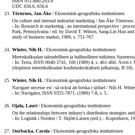
ISBN 951-880-293-9
UDC 656.6, 656.6
23.
Törnroos, Jan-Åke
/ Ekonomisk-geografiska institutionen
On culture and internal industrial marketing / Jan-Åke Törnroos.
- In: Research in marketing : an international perspective : pro
Park, Pennsylvania / ed. by David T. Wilson, Sang-Lin Han and Ga
study of business market, 1989, s. 751-767.
24.
Winter, Nils H.
/ Ekonomisk-geografiska institutionen
Merenkulkualan taloudellinen ja hallinollinen tutkimus Suomessa :
- In: Terra, ISSN 0040-3741, 100 (1989) 4, s. 461-466. Även i: 
yliopiston merenkulkualan koulutuskeskuksen julkaisuja, B 18).
25.
Winter, Nils H.
/ Ekonomisk-geografiska institutionen
Navigare necesse est : så också att forska i sjöfart / Nils H. Winte
- In: Navigator, ISSN 0355-7871, (1989) 7-8, s. 5.
26.
Ojala, Lauri
/ Ekonomisk-geografiska institutionen
On the relationships between indusry's distribution strategies and 
- In: Logistik i Norden / T. Skjött-Larsen (red.). - Kopenhavn, 1
27.
Storbacka, Carola
/ Ekonomisk-geografiska institutionen