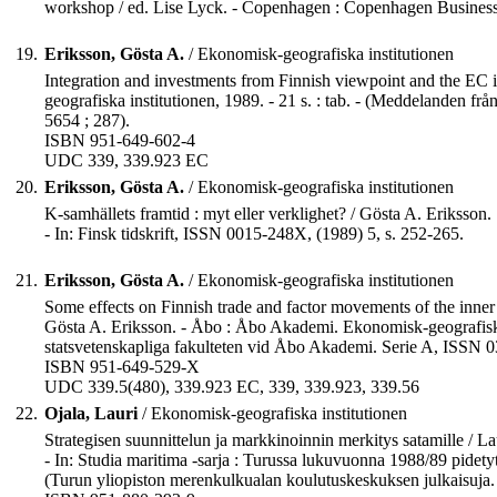
workshop / ed. Lise Lyck. - Copenhagen : Copenhagen Business 
19.
Eriksson, Gösta A.
/ Ekonomisk-geografiska institutionen
Integration and investments from Finnish viewpoint and the EC 
geografiska institutionen, 1989. - 21 s. : tab. - (Meddelanden 
5654 ; 287).
ISBN 951-649-602-4
UDC 339, 339.923 EC
20.
Eriksson, Gösta A.
/ Ekonomisk-geografiska institutionen
K-samhällets framtid : myt eller verklighet? / Gösta A. Eriksson.
- In: Finsk tidskrift, ISSN 0015-248X, (1989) 5, s. 252-265.
21.
Eriksson, Gösta A.
/ Ekonomisk-geografiska institutionen
Some effects on Finnish trade and factor movements of the inner 
Gösta A. Eriksson. - Åbo : Åbo Akademi. Ekonomisk-geografiska 
statsvetenskapliga fakulteten vid Åbo Akademi. Serie A, ISSN 0
ISBN 951-649-529-X
UDC 339.5(480), 339.923 EC, 339, 339.923, 339.56
22.
Ojala, Lauri
/ Ekonomisk-geografiska institutionen
Strategisen suunnittelun ja markkinoinnin merkitys satamille / La
- In: Studia maritima -sarja : Turussa lukuvuonna 1988/89 pidetyt 
(Turun yliopiston merenkulkualan koulutuskeskuksen julkaisuja