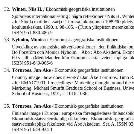
32.
Winter, Nils H.
/ Ekonomisk-geografiska institutionen
Sjöfartens internationalisering : några reflexioner / Nils H. Winter
- In: Studia maritima -sarja : Turussa lukuvuonna 1989/90 pidety
koulutuskeskus, 1990, s. 98-105. - (Turun yliopiston merenkulk
ISBN 951-880-486-9
33.
Nyholm, Monica
/ Ekonomisk-geografiska institutionen
Utveckling av strategiska nätverkspositioner : den finländska jou
Bo Forström och Monica Nyholm. - Åbo : Åbo Akademi. Ekonomis
69 s. : ill. - (Meddelanden från Ekonomisk-statsvetenskapliga f
ISBN 951-649-906-6
34.
Törnroos, Jan-Åke
/ Ekonomisk-geografiska institutionen
Country image : how does it work? / Jan-Åke Törnroos, Timo R
- In: EMAC'1991. Proceedings : Marketing thought around the 
Marketing. Michael Smurfit Graduate School of Business. Unive
School of Business, 1991, s. 1016-1036.
35.
Törnroos, Jan-Åke
/ Ekonomisk-geografiska institutionen
Finlands image i Europa : europeiska företagsledares finlandsb
Ekonomisk-statsvetenskapliga fakulteten. Ekonomisk- geografisk 
statsvetenskapliga fakulteten vid Åbo Akademi. Ser. A, ISSN 03
ISBN 951-649-934-1