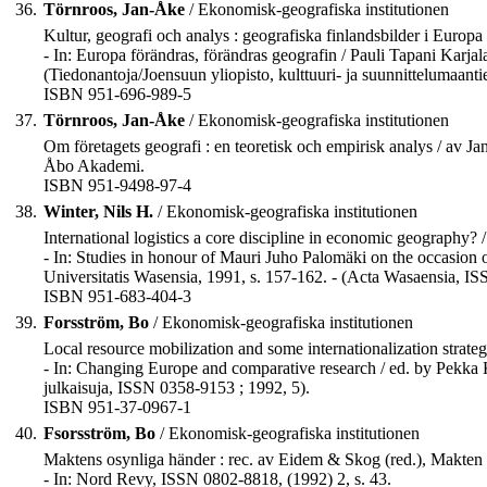
36.
Törnroos, Jan-Åke
/ Ekonomisk-geografiska institutionen
Kultur, geografi och analys : geografiska finlandsbilder i Europ
- In: Europa förändras, förändras geografin / Pauli Tapani Karjala
(Tiedonantoja/Joensuun yliopisto, kulttuuri- ja suunnittelumaant
ISBN 951-696-989-5
37.
Törnroos, Jan-Åke
/ Ekonomisk-geografiska institutionen
Om företagets geografi : en teoretisk och empirisk analys / av Jan
Åbo Akademi.
ISBN 951-9498-97-4
38.
Winter, Nils H.
/ Ekonomisk-geografiska institutionen
International logistics a core discipline in economic geography? /
- In: Studies in honour of Mauri Juho Palomäki on the occasion
Universitatis Wasensia, 1991, s. 157-162. - (Acta Wasaensia, I
ISBN 951-683-404-3
39.
Forsström, Bo
/ Ekonomisk-geografiska institutionen
Local resource mobilization and some internationalization strate
- In: Changing Europe and comparative research / ed. by Pekka
julkaisuja, ISSN 0358-9153 ; 1992, 5).
ISBN 951-37-0967-1
40.
Fsorsström, Bo
/ Ekonomisk-geografiska institutionen
Maktens osynliga händer : rec. av Eidem & Skog (red.), Makten 
- In: Nord Revy, ISSN 0802-8818, (1992) 2, s. 43.