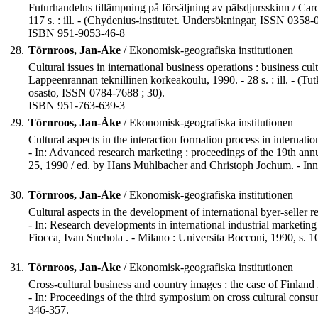
Futurhandelns tillämpning på försäljning av pälsdjursskinn / Caro
117 s. : ill. - (Chydenius-institutet. Undersökningar, ISSN 0358-
ISBN 951-9053-46-8
28.
Törnroos, Jan-Åke
/ Ekonomisk-geografiska institutionen
Cultural issues in international business operations : business c
Lappeenrannan teknillinen korkeakoulu, 1990. - 28 s. : ill. - (T
osasto, ISSN 0784-7688 ; 30).
ISBN 951-763-639-3
29.
Törnroos, Jan-Åke
/ Ekonomisk-geografiska institutionen
Cultural aspects in the interaction formation process in internati
- In: Advanced research marketing : proceedings of the 19th an
25, 1990 / ed. by Hans Muhlbacher and Christoph Jochum. - Inn
30.
Törnroos, Jan-Åke
/ Ekonomisk-geografiska institutionen
Cultural aspects in the development of international byer-seller r
- In: Research developments in international industrial marketing
Fiocca, Ivan Snehota . - Milano : Universita Bocconi, 1990, s. 
31.
Törnroos, Jan-Åke
/ Ekonomisk-geografiska institutionen
Cross-cultural business and country images : the case of Finland
- In: Proceedings of the third symposium on cross cultural consum
346-357.