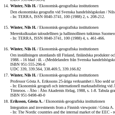
14.
Winter, Nils H.
/ Ekonomisk-geografiska institutionen
Den ekonomiska geografin vid Svenska handelshögskolan / Nils
- In: TERRA, ISSN 0040-3741, 100 (1988) 2, s. 208-212.
15.
Winter, Nils H.
/ Ekonomisk-geografiska institutionen
Merenkulkualan taloudellinen ja hallinnollinen tutkimus Suomess
- In: TERRA, ISSN 0040-3741, 100 (1988) 4, s. 461-466.
16.
Winter, Nils H.
/ Ekonomisk-geografiska institutionen
Om inställningen utomlands till Finland, finländska produkter o
1988. - 16 blad : ill. - (Meddelanden från Svenska handelshögsk
ISBN 951-555-296-6
UDC 339, 339.564, 338.469.5, 339.166.82
17.
Winter, Nils H.
/ Ekonomisk-geografiska institutionen
Professor Gösta A. Erikssons 25-åriga verksamhet i Åbo sedd ur 
- In: Ekonomisk geografi och internationell marknadsföring vi
Törnroos. - Åbo : Åbo Akademis förlag, 1988, s. 1-8. Tabula gra
ISBN 951-9498-40-0
18.
Eriksson, Gösta A.
/ Ekonomisk-geografiska institutionen
Integration and investments from a Finnish viewpoint / Gösta A.
- In: The Nordic countries and the internal market of the EEC - r