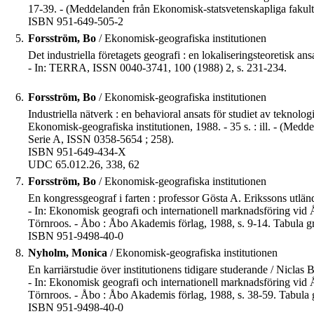
17-39. - (Meddelanden från Ekonomisk-statsvetenskapliga fakul
ISBN 951-649-505-2
5.
Forsström, Bo
/ Ekonomisk-geografiska institutionen
Det industriella företagets geografi : en lokaliseringsteoretisk an
- In: TERRA, ISSN 0040-3741, 100 (1988) 2, s. 231-234.
6.
Forsström, Bo
/ Ekonomisk-geografiska institutionen
Industriella nätverk : en behavioral ansats för studiet av teknolo
Ekonomisk-geografiska institutionen, 1988. - 35 s. : ill. - (Me
Serie A, ISSN 0358-5654 ; 258).
ISBN 951-649-434-X
UDC 65.012.26, 338, 62
7.
Forsström, Bo
/ Ekonomisk-geografiska institutionen
En kongressgeograf i farten : professor Gösta A. Erikssons utlän
- In: Ekonomisk geografi och internationell marknadsföring vi
Törnroos. - Åbo : Åbo Akademis förlag, 1988, s. 9-14. Tabula gr
ISBN 951-9498-40-0
8.
Nyholm, Monica
/ Ekonomisk-geografiska institutionen
En karriärstudie över institutionens tidigare studerande / Niclas 
- In: Ekonomisk geografi och internationell marknadsföring vi
Törnroos. - Åbo : Åbo Akademis förlag, 1988, s. 38-59. Tabula 
ISBN 951-9498-40-0