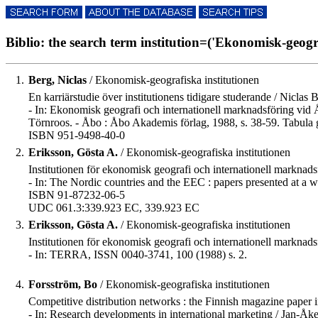
Biblio: the search term institution=('Ekonomisk-geograf
1.
Berg, Niclas
/ Ekonomisk-geografiska institutionen
En karriärstudie över institutionens tidigare studerande / Niclas 
- In: Ekonomisk geografi och internationell marknadsföring vi
Törnroos. - Åbo : Åbo Akademis förlag, 1988, s. 38-59. Tabula 
ISBN 951-9498-40-0
2.
Eriksson, Gösta A.
/ Ekonomisk-geografiska institutionen
Institutionen för ekonomisk geografi och internationell markna
- In: The Nordic countries and the EEC : papers presented at a 
ISBN 91-87232-06-5
UDC 061.3:339.923 EC, 339.923 EC
3.
Eriksson, Gösta A.
/ Ekonomisk-geografiska institutionen
Institutionen för ekonomisk geografi och internationell markna
- In: TERRA, ISSN 0040-3741, 100 (1988) s. 2.
4.
Forsström, Bo
/ Ekonomisk-geografiska institutionen
Competitive distribution networks : the Finnish magazine paper 
- In: Research developments in international marketing / Jan-Åk