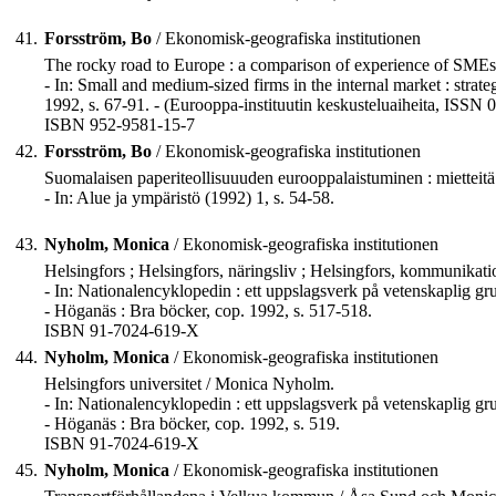
41.
Forsström, Bo
/ Ekonomisk-geografiska institutionen
The rocky road to Europe : a comparison of experience of SMEs
- In: Small and medium-sized firms in the internal market : strate
1992, s. 67-91. - (Eurooppa-instituutin keskusteluaiheita, ISSN
ISBN 952-9581-15-7
42.
Forsström, Bo
/ Ekonomisk-geografiska institutionen
Suomalaisen paperiteollisuuuden eurooppalaistuminen : mietteit
- In: Alue ja ympäristö (1992) 1, s. 54-58.
43.
Nyholm, Monica
/ Ekonomisk-geografiska institutionen
Helsingfors ; Helsingfors, näringsliv ; Helsingfors, kommunikati
- In: Nationalencyklopedin : ett uppslagsverk på vetenskaplig grun
- Höganäs : Bra böcker, cop. 1992, s. 517-518.
ISBN 91-7024-619-X
44.
Nyholm, Monica
/ Ekonomisk-geografiska institutionen
Helsingfors universitet / Monica Nyholm.
- In: Nationalencyklopedin : ett uppslagsverk på vetenskaplig grun
- Höganäs : Bra böcker, cop. 1992, s. 519.
ISBN 91-7024-619-X
45.
Nyholm, Monica
/ Ekonomisk-geografiska institutionen