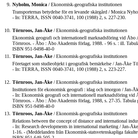
9.
Nyholm, Monica
/ Ekonomisk-geografiska institutionen
Transporternas betydelse för en levande skärgård / Monica Nyh
- In: TERRA, ISSN 0040-3741, 100 (1988) 2, s. 227-230.
10.
Törnroos, Jan-Åke
/ Ekonomisk-geografiska institutionen
Ekonomisk geografi och internationell marknadsföring vid Åbo 
Törnroos. - Åbo : Åbo Akademis förlag, 1988. - 96 s. : ill. Tabu
ISBN 951-9498-40-0
11.
Törnroos, Jan-Åke
/ Ekonomisk-geografiska institutionen
Företaget som studieobjekt i geografisk bemärkelse / Jan-Åke Tö
- In: TERRA, ISSN 0040-3741, 100 (1988) 2, s. 223-227.
12.
Törnroos, Jan-Åke
/ Ekonomisk-geografiska institutionen
Institutionen för ekonomisk geografi : idag och imorgon / Jan-Å
- In: Ekonomisk geografi och internationell marknadsföring vi
Törnroos. - Åbo : Åbo Akademis förlag, 1988, s. 27-35. Tabula 
ISBN 951-9498-40-0
13.
Törnroos, Jan-Åke
/ Ekonomisk-geografiska institutionen
Relations between the concept of distance and international indu
- In: Research developments in international marketing / Jan-Åk
1-16. - (Meddelanden från Ekonomisk-statsvetenskapliga fakult
ISBN 951-649-505-2