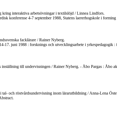
kring interaktiva arbetsövningar i textilslöjd / Linnea Lindfors.
ordisk konferense 4-7 september 1988, Statens laererhogskole i formin
ndssvenska facklärare / Rainer Nyberg.
-17. juni 1988 : forsknings och utvecklingsarbete i yrkespedagogik : f
nställning till undervisningen / Rainer Nyberg. - Åbo Pargas : Åbo akad
i tal- och röstvårdsundervisning inom lärarutbildning / Anna-Lena Östern
bstract.