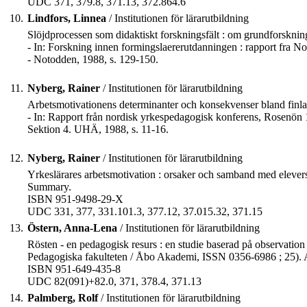
UDC 371, 379.8, 371.13, 372.864.6
10.
Lindfors, Linnea
/ Institutionen för lärarutbildning
Slöjdprocessen som didaktiskt forskningsfält : om grundforskning 
- In: Forskning innen formingslaererutdanningen : rapport fra N
- Notodden, 1988, s. 129-150.
11.
Nyberg, Rainer
/ Institutionen för lärarutbildning
Arbetsmotivationens determinanter och konsekvenser bland finla
- In: Rapport från nordisk yrkespedagogisk konferens, Rosenön 14
Sektion 4. UHÄ, 1988, s. 11-16.
12.
Nyberg, Rainer
/ Institutionen för lärarutbildning
Yrkeslärares arbetsmotivation : orsaker och samband med elevers i
Summary.
ISBN 951-9498-29-X
UDC 331, 377, 331.101.3, 377.12, 37.015.32, 371.15
13.
Östern, Anna-Lena
/ Institutionen för lärarutbildning
Rösten - en pedagogisk resurs : en studie baserad på observation 
Pedagogiska fakulteten / Åbo Akademi, ISSN 0356-6986 ; 25). A
ISBN 951-649-435-8
UDC 82(091)+82.0, 371, 378.4, 371.13
14.
Palmberg, Rolf
/ Institutionen för lärarutbildning