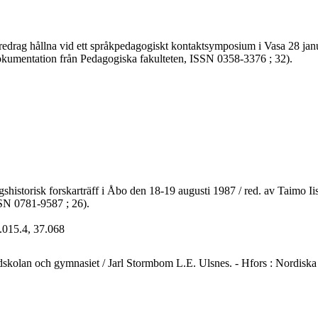
 föredrag hållna vid ett språkpedagogiskt kontaktsymposium i Vasa 28 ja
- (Dokumentation från Pedagogiska fakulteten, ISSN 0358-3376 ; 32).
ingshistorisk forskarträff i Åbo den 18-19 augusti 1987 / red. av Taimo 
ISSN 0781-9587 ; 26).
.015.4, 37.068
skolan och gymnasiet / Jarl Stormbom L.E. Ulsnes. - Hfors : Nordiska spr