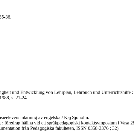
 35-36.
ingheit und Entwicklung von Lehrplan, Lehrbuch und Unterrichtshilfe : ra
1988, s. 21-24.
sieelevers inlärning av engelska / Kaj Sjöholm.
pråk : föredrag hållna vid ett språkpedagogiskt kontaktsymposium i Vasa
okumentation från Pedagogiska fakulteten, ISSN 0358-3376 ; 32).