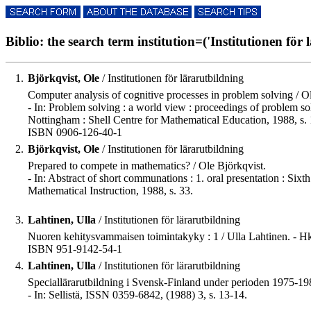
Biblio: the search term institution=('Institutionen för 
1.
Björkqvist, Ole
/ Institutionen för lärarutbildning
Computer analysis of cognitive processes in problem solving / O
- In: Problem solving : a world view : proceedings of problem s
Nottingham : Shell Centre for Mathematical Education, 1988, s.
ISBN 0906-126-40-1
2.
Björkqvist, Ole
/ Institutionen för lärarutbildning
Prepared to compete in mathematics? / Ole Björkqvist.
- In: Abstract of short communations : 1. oral presentation : S
Mathematical Instruction, 1988, s. 33.
3.
Lahtinen, Ulla
/ Institutionen för lärarutbildning
Nuoren kehitysvammaisen toimintakyky : 1 / Ulla Lahtinen. - Hki :
ISBN 951-9142-54-1
4.
Lahtinen, Ulla
/ Institutionen för lärarutbildning
Speciallärarutbildning i Svensk-Finland under perioden 1975-198
- In: Sellistä, ISSN 0359-6842, (1988) 3, s. 13-14.