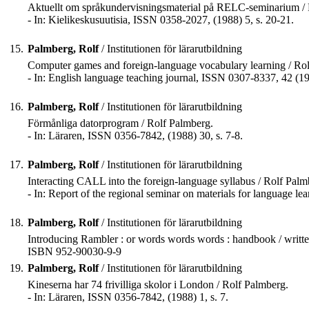
Aktuellt om språkundervisningsmaterial på RELC-seminarium / 
- In: Kielikeskusuutisia, ISSN 0358-2027, (1988) 5, s. 20-21.
15.
Palmberg, Rolf
/ Institutionen för lärarutbildning
Computer games and foreign-language vocabulary learning / Ro
- In: English language teaching journal, ISSN 0307-8337, 42 (19
16.
Palmberg, Rolf
/ Institutionen för lärarutbildning
Förmånliga datorprogram / Rolf Palmberg.
- In: Läraren, ISSN 0356-7842, (1988) 30, s. 7-8.
17.
Palmberg, Rolf
/ Institutionen för lärarutbildning
Interacting CALL into the foreign-language syllabus / Rolf Palm
- In: Report of the regional seminar on materials for language l
18.
Palmberg, Rolf
/ Institutionen för lärarutbildning
Introducing Rambler : or words words words : handbook / written
ISBN 952-90030-9-9
19.
Palmberg, Rolf
/ Institutionen för lärarutbildning
Kineserna har 74 frivilliga skolor i London / Rolf Palmberg.
- In: Läraren, ISSN 0356-7842, (1988) 1, s. 7.