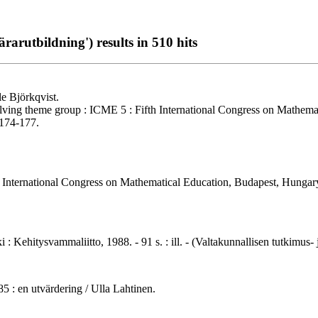
lärarutbildning') results in 510 hits
le Björkqvist.
olving theme group : ICME 5 : Fifth International Congress on Mathemat
 174-177.
ixth International Congress on Mathematical Education, Budapest, Hunga
 Kehitysvammaliitto, 1988. - 91 s. : ill. - (Valtakunnallisen tutkimus-
5 : en utvärdering / Ulla Lahtinen.