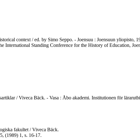
historical context / ed. by Simo Seppo. - Joensuu : Joensuun yliopisto, 
the International Standing Conference for the History of Education, Jo
tsartiklar / Viveca Bäck. - Vasa : Åbo akademi. Institutionen för lärarut
giska fakultet / Viveca Bäck.
, (1989) 1, s. 16-17.