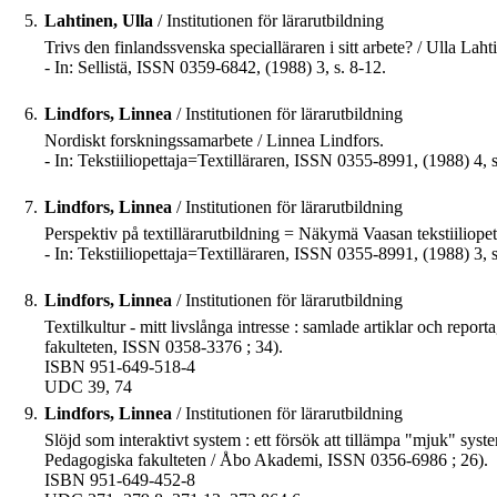
5.
Lahtinen, Ulla
/ Institutionen för lärarutbildning
Trivs den finlandssvenska specialläraren i sitt arbete? / Ulla Laht
- In: Sellistä, ISSN 0359-6842, (1988) 3, s. 8-12.
6.
Lindfors, Linnea
/ Institutionen för lärarutbildning
Nordiskt forskningssamarbete / Linnea Lindfors.
- In: Tekstiiliopettaja=Textilläraren, ISSN 0355-8991, (1988) 4, s
7.
Lindfors, Linnea
/ Institutionen för lärarutbildning
Perspektiv på textillärarutbildning = Näkymä Vaasan tekstiiliope
- In: Tekstiiliopettaja=Textilläraren, ISSN 0355-8991, (1988) 3, 
8.
Lindfors, Linnea
/ Institutionen för lärarutbildning
Textilkultur - mitt livslånga intresse : samlade artiklar och repo
fakulteten, ISSN 0358-3376 ; 34).
ISBN 951-649-518-4
UDC 39, 74
9.
Lindfors, Linnea
/ Institutionen för lärarutbildning
Slöjd som interaktivt system : ett försök att tillämpa "mjuk" syst
Pedagogiska fakulteten / Åbo Akademi, ISSN 0356-6986 ; 26).
ISBN 951-649-452-8