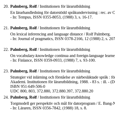
20.
Palmberg, Rolf
/ Institutionen för lärarutbildning
En lärarhandledning för datorstödd språkundervisning : rec. av 
- In: Tempus, ISSN 0355-8053, (1988) 3, s. 16-17.
21.
Palmberg, Rolf
/ Institutionen för lärarutbildning
On lexical inferencing and language distance / Rolf Palmberg.
- In: Journal of pragmatics, ISSN 0378-2166, 12 (1988) 2, s. 20
22.
Palmberg, Rolf
/ Institutionen för lärarutbildning
On vocabulary-knowledge continua and foreign-language learner'
- In: Finlance, ISSN 0359-0933, (1988) 7, s. 93-100.
23.
Palmberg, Rolf
/ Institutionen för lärarutbildning
Strategier vid inlärning och förståelse av närbesläktade språk :
Akademi. Institutionen för lärarutbildning, 1988. - 83 s. : ill. 
ISBN 951-649-506-0
UDC 800, 803, 372.880, 372.880.397, 372.880.20
24.
Palmberg, Rolf
/ Institutionen för lärarutbildning
Torgmodell ger perspektiv och mål för datorprogram / E. Bang-N
- In: Läraren, ISSN 0356-7842, (1988) 18, s. 8.