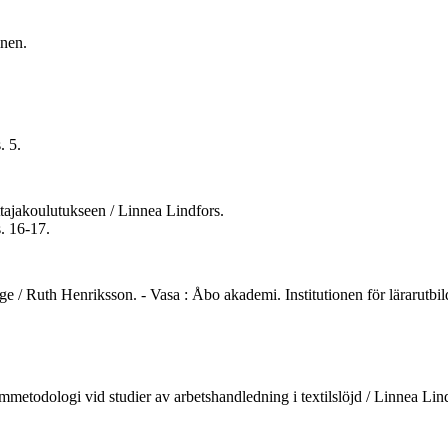
inen.
. 5.
ttajakoulutukseen / Linnea Lindfors.
s. 16-17.
rtage / Ruth Henriksson. - Vasa : Åbo akademi. Institutionen för lärarutbi
emmetodologi vid studier av arbetshandledning i textilslöjd / Linnea Lind