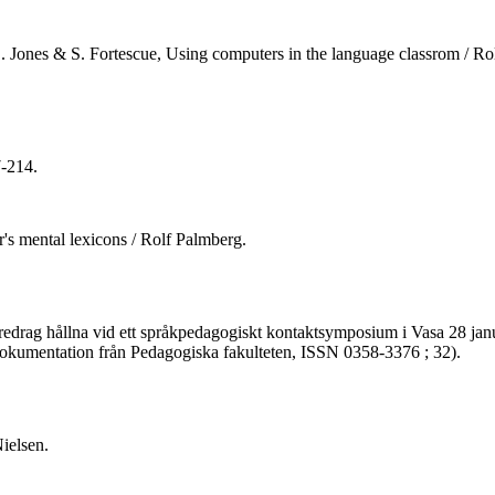
C. Jones & S. Fortescue, Using computers in the language classrom / Ro
7-214.
s mental lexicons / Rolf Palmberg.
 föredrag hållna vid ett språkpedagogiskt kontaktsymposium i Vasa 28 ja
- (Dokumentation från Pedagogiska fakulteten, ISSN 0358-3376 ; 32).
ielsen.