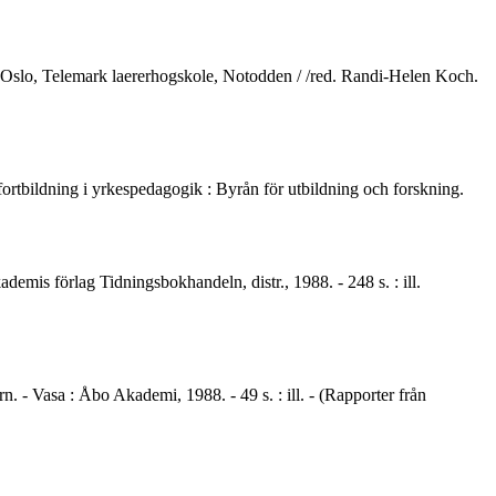
g Oslo, Telemark laererhogskole, Notodden / /red. Randi-Helen Koch.
ortbildning i yrkespedagogik : Byrån för utbildning och forskning.
emis förlag Tidningsbokhandeln, distr., 1988. - 248 s. : ill.
. - Vasa : Åbo Akademi, 1988. - 49 s. : ill. - (Rapporter från