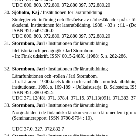
UDC 800, 803, 372.880, 372.880.397, 372.880.20
30.
Sjöholm, Kaj
/ Institutionen för lärarutbildning
Strategier vid inlärning och förståelse av närbesläktade språk :
akademi. Institutionen för lärarutbildning, 1988. - 83 s. : ill. 
ISBN 951-649-506-0
UDC 800, 803, 372.880, 372.880.397, 372.880.20
31.
Stormbom, Jarl
/ Institutionen för lärarutbildning
Idehistoria och pedagogik / Jarl Stormbom.
- In: Finsk tidskrift, ISSN 0015-248X, (1988) 5, s. 282-286.
32.
Stormbom, Jarl
/ Institutionen för lärarutbildning
Lärarfunktionen och -rollen / Jarl Stormbom.
- In: Läraren i 1900-talets kultur och samhälle : nordisk utbildn
institutionen, 1988, s. 169-189. - (Julkaisusarja. B, Selosteita, 
ISBN 951-880-085-5
UDC 371.12(48), 371, 378.4, 371.15, 371.13(091), 371.383, 37
33.
Stormbom, Jarl
/ Institutionen för lärarutbildning
Norge-bilden i de finländska lärokurserna och läromedlen i grund
(Seminarierapport, ISSN 0780-9794 ; 10).
UDC 37.0, 327, 372.832.7