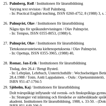
25.
Palmberg, Rolf
/ Institutionen för lärarutbildning
Varying text revision / Rolf Palmberg.
- In: Practical English teaching, ISSN 0260-4752, 8 (1988) 3, s.
26.
Palmqvist, Olav
/ Institutionen för lärarutbildning
Några tips för språkundervisningen / Olav Palmqvist.
- In: Tempus, ISSN 0355-8053, (1988) 6,
27.
Palmqvist, Olav
/ Institutionen för lärarutbildning
Tietokoneavusteisesta kieltenopetuksesta / Olav Palmqvist.
- In: Opettaja, ISSN 0355-3965, (1988) 40,
28.
Romar, Jan-Erik
/ Institutionen för lärarutbildning
Tisdag, den 26.4 / Bengt Bysted.
- In: Lehrplan, Lehrbuch, Unterrichsthilfe : Wechselseitigen Bet
28.4.1988 / Toim. Antti Lappalainen. - Oulu : Opetusministeriö, 
ISBN 951-47-1794-5
29.
Sjöholm, Kaj
/ Institutionen för lärarutbildning
Dolt tvärspråkigt inflytande vid svensk- och finskspråkiga gymna
- In: Strategier vid inlärning och förståelse av närbesläktade s
akademi. Institutionen för lärarutbildning, 1988, s. 33-50. - (D
ISBN 951-649-506-0