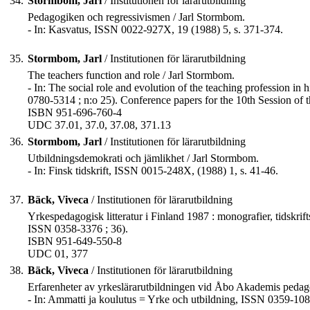
34.
Stormbom, Jarl
/ Institutionen för lärarutbildning
Pedagogiken och regressivismen / Jarl Stormbom.
- In: Kasvatus, ISSN 0022-927X, 19 (1988) 5, s. 371-374.
35.
Stormbom, Jarl
/ Institutionen för lärarutbildning
The teachers function and role / Jarl Stormbom.
- In: The social role and evolution of the teaching profession in 
0780-5314 ; n:o 25). Conference papers for the 10th Session of 
ISBN 951-696-760-4
UDC 37.01, 37.0, 37.08, 371.13
36.
Stormbom, Jarl
/ Institutionen för lärarutbildning
Utbildningsdemokrati och jämlikhet / Jarl Stormbom.
- In: Finsk tidskrift, ISSN 0015-248X, (1988) 1, s. 41-46.
37.
Bäck, Viveca
/ Institutionen för lärarutbildning
Yrkespedagogisk litteratur i Finland 1987 : monografier, tidskrif
ISSN 0358-3376 ; 36).
ISBN 951-649-550-8
UDC 01, 377
38.
Bäck, Viveca
/ Institutionen för lärarutbildning
Erfarenheter av yrkeslärarutbildningen vid Åbo Akademis pedago
- In: Ammatti ja koulutus = Yrke och utbildning, ISSN 0359-1085