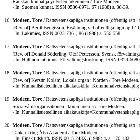
Ranskan kunnat ja yritysten tukeminen / Tore Modeen.
- In: Suomen kunnat, ISSN 0586-8971, 67 (1988) s. 38-39.
16.
Modeen, Tore
/ Rättsvetenskapliga institutionen (offentlig rätt - 
[Rev. of] Bertil Bengtsson, Ersättning vid offentliga ingrepp I /
- In: Lakimies, ISSN 0023-7361, 86 (1988) s. 556-558.
17.
Modeen, Tore
/ Rättsvetenskapliga institutionen (offentlig rätt - 
[Rev. of] Donald Söderling, Olof Pettersson, Svensk förvaltning
- In: Hallinon tutkimus=Förvaltningsforskning, ISSN 0359-6680,
18.
Modeen, Tore
/ Rättsvetenskapliga institutionen (offentlig rätt - 
[Rev. of] Kerstin Kolam, Lokala organ i Norden / Tore Modeen.
- In: Kunnallistieteellinen aikakauskirja=Kommunalvetenskaplig 
19.
Modeen, Tore
/ Rättsvetenskapliga institutionen (offentlig rätt - 
Socialvårdsorganisationen i kommunerna / Tore Modeen.
- In: Kunnallistieteellinen aikakauskirja=Kommunalvetenskaplig
20.
Modeen, Tore
/ Rättsvetenskapliga institutionen (offentlig rätt - 
Tankar kring Åbo Akademi / Tore Modeen.
- In: Finsk tidskrift, ISSN 0015-248X, (1988) 4, s. 176-182.