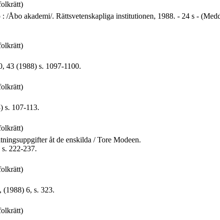
folkrätt)
Åbo akademi/. Rättsvetenskapliga institutionen, 1988. - 24 s - (Medd
folkrätt)
0, 43 (1988) s. 1097-1100.
folkrätt)
) s. 107-113.
folkrätt)
ltningsuppgifter åt de enskilda / Tore Modeen.
 s. 222-237.
folkrätt)
 (1988) 6, s. 323.
folkrätt)