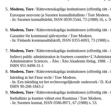
5.
Modeen, Tore
/ Rättsvetenskapliga institutionen (offentlig rätt - 
Euroopan neuvosto ja Suomen kunnallishallinto / Tore Modeen.
- In: Suomen kunnallislehti, ISSN 0039-5544, 73 (1988) 16, s. 5
6.
Modeen, Tore
/ Rättsvetenskapliga institutionen (offentlig rätt - 
Garantier för kommunal självstyrelse / Tore Modeen.
- In: Finlands kommunaltidskrift, ISSN 0355-6093, 73 (1988) s.
7.
Modeen, Tore
/ Rättsvetenskapliga institutionen (offentlig rätt - 
Indirect public administration in fourteen countries=L'Administra
Administrative Sciences. - Åbo : Åbo Akademis förlag, 1988. - 335
ISBN 951-9498-31-1
8.
Modeen, Tore
/ Rättsvetenskapliga institutionen (offentlig rätt - 
Inleiding in het Finse recht / Tore Modeen.
- In: Een inleiding tot het rechtsvergelijkende onderzoek / D. Ko
ISBN 90-268-1843-2
9.
Modeen, Tore
/ Rättsvetenskapliga institutionen (offentlig rätt - 
Itsehallinto ja kuntien väliset erot Ruotsissa / Tore Modeen.
- In: Suomen kunnat, ISSN 0586-8971, 67 (1988) s. 53.