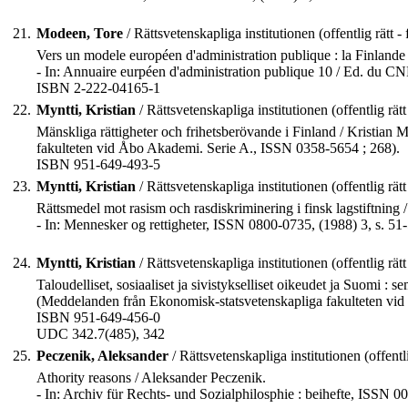
21.
Modeen, Tore
/ Rättsvetenskapliga institutionen (offentlig rätt - 
Vers un modele européen d'administration publique : la Finland
- In: Annuaire eurpéen d'administration publique 10 / Ed. du 
ISBN 2-222-04165-1
22.
Myntti, Kristian
/ Rättsvetenskapliga institutionen (offentlig rätt 
Mänskliga rättigheter och frihetsberövande i Finland / Kristian 
fakulteten vid Åbo Akademi. Serie A., ISSN 0358-5654 ; 268).
ISBN 951-649-493-5
23.
Myntti, Kristian
/ Rättsvetenskapliga institutionen (offentlig rätt 
Rättsmedel mot rasism och rasdiskriminering i finsk lagstiftning /
- In: Mennesker og rettigheter, ISSN 0800-0735, (1988) 3, s. 51-
24.
Myntti, Kristian
/ Rättsvetenskapliga institutionen (offentlig rätt 
Taloudelliset, sosiaaliset ja sivistykselliset oikeudet ja Suomi : 
(Meddelanden från Ekonomisk-statsvetenskapliga fakulteten vid
ISBN 951-649-456-0
UDC 342.7(485), 342
25.
Peczenik, Aleksander
/ Rättsvetenskapliga institutionen (offentlig
Athority reasons / Aleksander Peczenik.
- In: Archiv für Rechts- und Sozialphilosphie : beihefte, ISSN 0