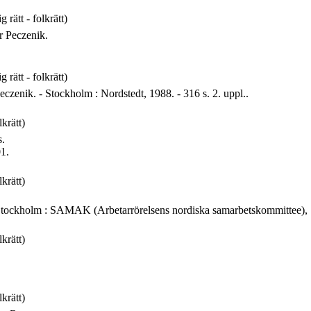
 rätt - folkrätt)
r Peczenik.
 rätt - folkrätt)
Peczenik. - Stockholm : Nordstedt, 1988. - 316 s. 2. uppl..
lkrätt)
s.
01.
lkrätt)
n. - Stockholm : SAMAK (Arbetarrörelsens nordiska samarbetskommittee), 
lkrätt)
lkrätt)