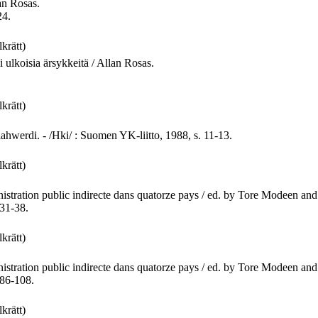
an Rosas.
24.
lkrätt)
 ulkoisia ärsykkeitä / Allan Rosas.
lkrätt)
llahwerdi. - /Hki/ : Suomen YK-liitto, 1988, s. 11-13.
lkrätt)
nistration public indirecte dans quatorze pays / ed. by Tore Modeen and 
 31-38.
lkrätt)
nistration public indirecte dans quatorze pays / ed. by Tore Modeen and 
 86-108.
lkrätt)