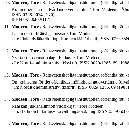
10.
Modeen, Tore
/ Rättsvetenskapliga institutionen (offentlig rätt - 
Kommunernas socialvårdande verksamhet / Tore Modeen. - Åbo : /
ISSN 0358-5654 ; 270).
ISBN 951-649-511-7
11.
Modeen, Tore
/ Rättsvetenskapliga institutionen (offentlig rätt - 
Läkarens straffrättsliga ansvar / Tore Modeen.
- In: Finlands läkartidning=Suomen lääkärilehti, ISSN 0039-556
12.
Modeen, Tore
/ Rättsvetenskapliga institutionen (offentlig rätt - 
Ny statstjänstemannalag i Finland / Tore Modeen.
- In: Nordisk administrativt tidsskrift, ISSN 0029-1285, 69 (1988
13.
Modeen, Tore
/ Rättsvetenskapliga institutionen (offentlig rätt - 
Om gränserna för det offentligas möjligheter att överlämna förva
- In: Nordisk administrativt tidskrift, ISSN 0029-1285, 69 (1988)
14.
Modeen, Tore
/ Rättsvetenskapliga institutionen (offentlig rätt - 
Ranskan julkishallinnon vuosikirjat / Tore Modeen.
- In: Hallinon tutkimus=Förvaltningsforskning, ISSN 0359-6680,
15.
Modeen, Tore
/ Rättsvetenskapliga institutionen (offentlig rätt - 