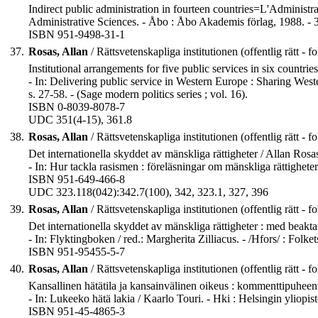
Indirect public administration in fourteen countries=L'Administra
Administrative Sciences. - Åbo : Åbo Akademis förlag, 1988. - 335
ISBN 951-9498-31-1
37.
Rosas, Allan
/ Rättsvetenskapliga institutionen (offentlig rätt - fo
Institutional arrangements for five public services in six countrie
- In: Delivering public service in Western Europe : Sharing We
s. 27-58. - (Sage modern politics series ; vol. 16).
ISBN 0-8039-8078-7
UDC 351(4-15), 361.8
38.
Rosas, Allan
/ Rättsvetenskapliga institutionen (offentlig rätt - fo
Det internationella skyddet av mänskliga rättigheter / Allan Rosa
- In: Hur tackla rasismen : föreläsningar om mänskliga rättighete
ISBN 951-649-466-8
UDC 323.118(042):342.7(100), 342, 323.1, 327, 396
39.
Rosas, Allan
/ Rättsvetenskapliga institutionen (offentlig rätt - fo
Det internationella skyddet av mänskliga rättigheter : med beakta
- In: Flyktingboken / red.: Margherita Zilliacus. - /Hfors/ : Folk
ISBN 951-95455-5-7
40.
Rosas, Allan
/ Rättsvetenskapliga institutionen (offentlig rätt - fo
Kansallinen hätätila ja kansainvälinen oikeus : kommenttipuheen
- In: Lukeeko hätä lakia / Kaarlo Touri. - Hki : Helsingin yliopi
ISBN 951-45-4865-3