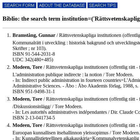
Biblio: the search term institution=('Rättsvetenskapliga 
1.
Bramstång, Gunnar
/ Rättsvetenskapliga institutionen (offentlig 
Kommunalrätt i utveckling : historisk bakgrund och utvecklingste
Skrifter ; nr 103).
ISBN 91-544-2031-8
UDC 342(480+485)
2.
Modeen, Tore
/ Rättsvetenskapliga institutionen (offentlig rätt - 
L'administration publique indirecte : la notion / Tore Modeen.
- In: Indirect public administration in fourteen countries=L'Admi
Administrative Sciences. - Åbo : Åbo Akademis förlag, 1988, s.
ISBN 951-9498-31-1
3.
Modeen, Tore
/ Rättsvetenskapliga institutionen (offentlig rätt - 
/Diskussionsinlägg/ / Tore Modeen.
- In: Les autorités administratives indépendantes / Dir. Claude Col
ISBN 2-13-041734-5
4.
Modeen, Tore
/ Rättsvetenskapliga institutionen (offentlig rätt - 
Euroopan kunnallisen itsehallinnon yleissopimus / Tore Modeen.
- In: Kunnallistieteellinen aikakauskirja=Kommunalvetenskaplig 