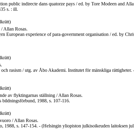
tion public indirecte dans quatorze pays / ed. by Tore Modeen and Allan
 s. : ill.
lkrätt)
s / Allan Rosas.
stern European experience of para-government organisation / ed. by C
lkrätt)
s.
r och rasism / utg. av Åbo Akademi. Institutet för mänskliga rättigheter
lkrätt)
nde av flyktingarnas ställning / Allan Rosas.
ets bildningsförbund, 1988, s. 107-116.
lkrätt)
vuoro / Allan Rosas.
sto, 1988, s. 147-154. - (Helsingin yliopiston julkisoikeuden laitoksen j