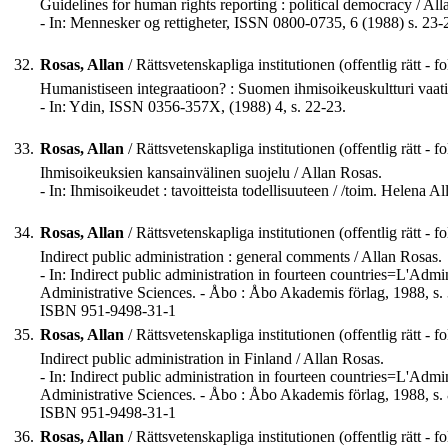
Guidelines for human rights reporting : political democracy / All
- In: Mennesker og rettigheter, ISSN 0800-0735, 6 (1988) s. 23-
32.
Rosas, Allan
/ Rättsvetenskapliga institutionen (offentlig rätt - fo
Humanistiseen integraatioon? : Suomen ihmisoikeuskultturi vaatii
- In: Ydin, ISSN 0356-357X, (1988) 4, s. 22-23.
33.
Rosas, Allan
/ Rättsvetenskapliga institutionen (offentlig rätt - fo
Ihmisoikeuksien kansainvälinen suojelu / Allan Rosas.
- In: Ihmisoikeudet : tavoitteista todellisuuteen / /toim. Helena A
34.
Rosas, Allan
/ Rättsvetenskapliga institutionen (offentlig rätt - fo
Indirect public administration : general comments / Allan Rosas.
- In: Indirect public administration in fourteen countries=L'Admi
Administrative Sciences. - Åbo : Åbo Akademis förlag, 1988, s.
ISBN 951-9498-31-1
35.
Rosas, Allan
/ Rättsvetenskapliga institutionen (offentlig rätt - fo
Indirect public administration in Finland / Allan Rosas.
- In: Indirect public administration in fourteen countries=L'Admi
Administrative Sciences. - Åbo : Åbo Akademis förlag, 1988, s.
ISBN 951-9498-31-1
36.
Rosas, Allan
/ Rättsvetenskapliga institutionen (offentlig rätt - fo