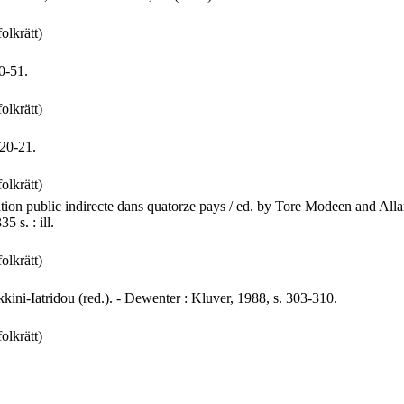
folkrätt)
0-51.
folkrätt)
 20-21.
folkrätt)
tion public indirecte dans quatorze pays / ed. by Tore Modeen and Allan
 s. : ill.
folkrätt)
kkini-Iatridou (red.). - Dewenter : Kluver, 1988, s. 303-310.
folkrätt)