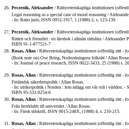
26.
Peczenik, Aleksander
/ Rättsvetenskapliga institutionen (offentlig
Legal reasoning as a special case of moral reasoning / Aleksande
- In: Ratio juris, ISSN 0952-1917, 1 (1988) 2, s. 123-139.
27.
Peczenik, Aleksander
/ Rättsvetenskapliga institutionen (offentlig
Rätten och förnuftet : en lärobok i allmän rättslära / Aleksander 
ISBN 91-1-877521-7
28.
Rosas, Allan
/ Rättsvetenskapliga institutionen (offentlig rätt - fo
(Book note on) Ove Bring, Nedrustningens folkrätt / Allan Rosa
- In: Journal of peace research, ISSN 0022-3433, 25 (1988) s. 2
29.
Rosas, Allan
/ Rättsvetenskapliga institutionen (offentlig rätt - fo
Finländsk säkerhetspolitk / Allan Rosas.
- In: utrikespolitik i Norden : fem inlägg om vår roll i världe
ISBN 95-532-0254-6
30.
Rosas, Allan
/ Rättsvetenskapliga institutionen (offentlig rätt - fo
Från herrklubb till universitet / Allan Rosas.
- In: Finsk tidskrift, ISSN 0015-248X, (1988) 4, s. 210-215.
31.
Rosas, Allan
/ Rättsvetenskapliga institutionen (offentlig rätt - fo