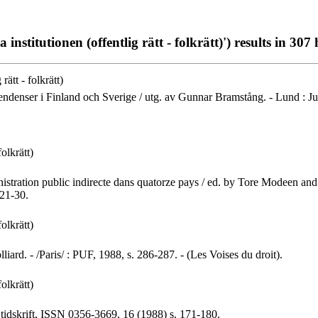
institutionen (offentlig rätt - folkrätt)') results in 307 
rätt - folkrätt)
ndenser i Finland och Sverige / utg. av Gunnar Bramstång. - Lund : Juri
folkrätt)
nistration public indirecte dans quatorze pays / ed. by Tore Modeen and 
 21-30.
folkrätt)
liard. - /Paris/ : PUF, 1988, s. 286-287. - (Les Voises du droit).
folkrätt)
tidskrift, ISSN 0356-3669, 16 (1988) s. 171-180.