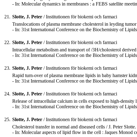
- In: Molecular dynamics in membranes : a FEBS satellite meeti
21.
Slotte, J. Peter
/ Institutionen för biokemi och farmaci
Translocations of plasma membrane cholesterol in leyding tumor c
- In: 31st International Conference on the Biochemistry of Lipi
22.
Slotte, J. Peter
/ Institutionen för biokemi och farmaci
Intracellular metabolism and transport of /3H/cholosterol derived
- In: 31st International Conference on the Biochemistry of Lipi
23.
Slotte, J. Peter
/ Institutionen för biokemi och farmaci
Rapid turn-over of plasma membrane lipids in baby hamster kidne
- In: 31st International Conference on the Biochemistry of Lipi
24.
Slotte, J. Peter
/ Institutionen för biokemi och farmaci
Release of intracellular calcium in cells exposed to high-density 
- In: 31st International Conference on the Biochemistry of Lipi
25.
Slotte, J. Peter
/ Institutionen för biokemi och farmaci
Cholesterol transfer in normal and diseased cells / J. Peter Slotte.
- In: Molecular aspects of lipid flow in the cell : Jaques Mono