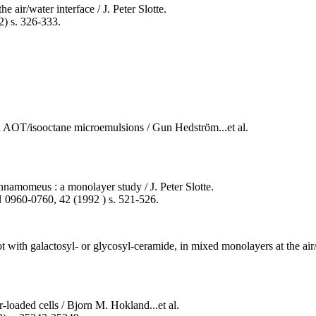
 air/water interface / J. Peter Slotte.
2) s. 326-333.
 in AOT/isooctane microemulsions / Gun Hedström...et al.
innamomeus : a monolayer study / J. Peter Slotte.
SN 0960-0760, 42 (1992 ) s. 521-526.
 with galactosyl- or glycosyl-ceramide, in mixed monolayers at the air/buf
r-loaded cells / Bjorn M. Hokland...et al.