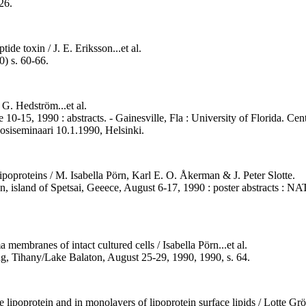
26.
de toxin / J. E. Eriksson...et al.
) s. 60-66.
 G. Hedström...et al.
 10-15, 1990 : abstracts. - Gainesville, Fla : University of Florida. Ce
osiseminaari 10.1.1990, Helsinki.
lipoproteins / M. Isabella Pörn, Karl E. O. Åkerman & J. Peter Slotte.
on, island of Spetsai, Geeece, August 6-17, 1990 : poster abstracts : N
membranes of intact cultured cells / Isabella Pörn...et al.
ng, Tihany/Lake Balaton, August 25-29, 1990, 1990, s. 64.
e lipoprotein and in monolayers of lipoprotein surface lipids / Lotte Grö