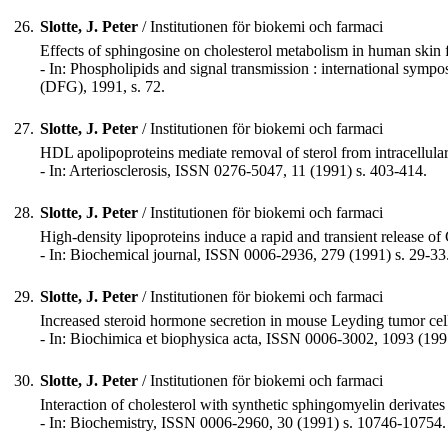
26.
Slotte, J. Peter
/ Institutionen för biokemi och farmaci
Effects of sphingosine on cholesterol metabolism in human skin f
- In: Phospholipids and signal transmission : international s
(DFG), 1991, s. 72.
27.
Slotte, J. Peter
/ Institutionen för biokemi och farmaci
HDL apolipoproteins mediate removal of sterol from intracellular
- In: Arteriosclerosis, ISSN 0276-5047, 11 (1991) s. 403-414.
28.
Slotte, J. Peter
/ Institutionen för biokemi och farmaci
High-density lipoproteins induce a rapid and transient release of 
- In: Biochemical journal, ISSN 0006-2936, 279 (1991) s. 29-33
29.
Slotte, J. Peter
/ Institutionen för biokemi och farmaci
Increased steroid hormone secretion in mouse Leyding tumor cells
- In: Biochimica et biophysica acta, ISSN 0006-3002, 1093 (1991
30.
Slotte, J. Peter
/ Institutionen för biokemi och farmaci
Interaction of cholesterol with synthetic sphingomyelin derivates
- In: Biochemistry, ISSN 0006-2960, 30 (1991) s. 10746-10754.