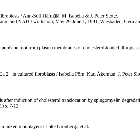
ibroblasts / Ann-Sofi Härmälä, M. Isabella & J. Peter Slotte.
ymposium and NATO workshop, May 29-June 1, 1991, Wiesbaden, Germany
 pools but not from plasma membranes of cholesterol-loaded fibroplasts 
Ca 2+ in cultured fibroblasts / Isabella Pörn, Karl Åkerman, J. Peter Slo
.
 after induction of cholesterol translocation by spingomyelin degradati
) s. 7-12.
 in mixed monolayers / Lotte Grönberg...et al.