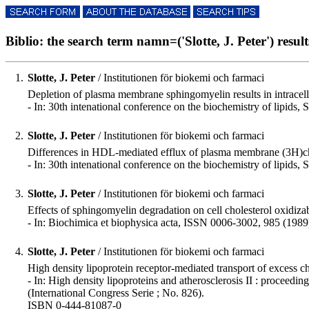
Biblio: the search term namn=('Slotte, J. Peter') result
1.
Slotte, J. Peter
/ Institutionen för biokemi och farmaci
Depletion of plasma membrane sphingomyelin results in intracell
- In: 30th intenational conference on the biochemistry of lipids, 
2.
Slotte, J. Peter
/ Institutionen för biokemi och farmaci
Differences in HDL-mediated efflux of plasma membrane (3H)chol
- In: 30th intenational conference on the biochemistry of lipids,
3.
Slotte, J. Peter
/ Institutionen för biokemi och farmaci
Effects of sphingomyelin degradation on cell cholesterol oxidizabili
- In: Biochimica et biophysica acta, ISSN 0006-3002, 985 (1989)
4.
Slotte, J. Peter
/ Institutionen för biokemi och farmaci
High density lipoprotein receptor-mediated transport of excess cho
- In: High density lipoproteins and atherosclerosis II : proceedi
(International Congress Serie ; No. 826).
ISBN 0-444-81087-0