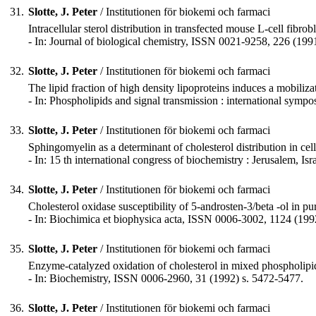
31.
Slotte, J. Peter
/ Institutionen för biokemi och farmaci
Intracellular sterol distribution in transfected mouse L-cell fibrobl
- In: Journal of biological chemistry, ISSN 0021-9258, 226 (199
32.
Slotte, J. Peter
/ Institutionen för biokemi och farmaci
The lipid fraction of high density lipoproteins induces a mobiliza
- In: Phospholipids and signal transmission : international s
33.
Slotte, J. Peter
/ Institutionen för biokemi och farmaci
Sphingomyelin as a determinant of cholesterol distribution in cells 
- In: 15 th international congress of biochemistry : Jerusalem, Isr
34.
Slotte, J. Peter
/ Institutionen för biokemi och farmaci
Cholesterol oxidase susceptibility of 5-androsten-3/beta -ol in 
- In: Biochimica et biophysica acta, ISSN 0006-3002, 1124 (1992
35.
Slotte, J. Peter
/ Institutionen för biokemi och farmaci
Enzyme-catalyzed oxidation of cholesterol in mixed phospholipid m
- In: Biochemistry, ISSN 0006-2960, 31 (1992) s. 5472-5477.
36.
Slotte, J. Peter
/ Institutionen för biokemi och farmaci