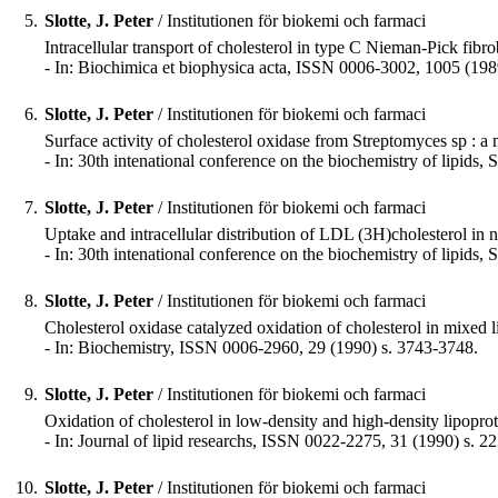
5.
Slotte, J. Peter
/ Institutionen för biokemi och farmaci
Intracellular transport of cholesterol in type C Nieman-Pick fib
- In: Biochimica et biophysica acta, ISSN 0006-3002, 1005 (198
6.
Slotte, J. Peter
/ Institutionen för biokemi och farmaci
Surface activity of cholesterol oxidase from Streptomyces sp : a 
- In: 30th intenational conference on the biochemistry of lipids, 
7.
Slotte, J. Peter
/ Institutionen för biokemi och farmaci
Uptake and intracellular distribution of LDL (3H)cholesterol in
- In: 30th intenational conference on the biochemistry of lipids,
8.
Slotte, J. Peter
/ Institutionen för biokemi och farmaci
Cholesterol oxidase catalyzed oxidation of cholesterol in mixed l
- In: Biochemistry, ISSN 0006-2960, 29 (1990) s. 3743-3748.
9.
Slotte, J. Peter
/ Institutionen för biokemi och farmaci
Oxidation of cholesterol in low-density and high-density lipoprot
- In: Journal of lipid researchs, ISSN 0022-2275, 31 (1990) s. 2
10.
Slotte, J. Peter
/ Institutionen för biokemi och farmaci