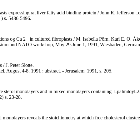
asts expressing rat liver fatty acid binding protein / John R. Jefferson...e
1) s. 5486-5496.
tions og Ca 2+ in cultured fibroplasts / M. Isabella Pörn, Karl E. O. Åk
ymposium and NATO workshop, May 29-June 1, 1991, Wiesbaden, Germany 
/ J. Peter Slotte.
ael, August 4-8, 1991 : abstract. - Jerusalem, 1991, s. 205.
pure sterol monolayers and in mixed monolayers containing 1-palmitoyl-2-
) s. 23-28.
onolayers reveals the stoichiometry at which free cholesterol clusters 