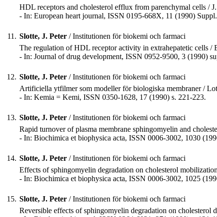
HDL receptors and cholesterol efflux from parenchymal cells / J. 
- In: European heart journal, ISSN 0195-668X, 11 (1990) Suppl.
11.
Slotte, J. Peter
/ Institutionen för biokemi och farmaci
The regulation of HDL receptor activity in extrahepatetic cells / 
- In: Journal of drug development, ISSN 0952-9500, 3 (1990) sup
12.
Slotte, J. Peter
/ Institutionen för biokemi och farmaci
Artificiella ytfilmer som modeller för biologiska membraner / Lot
- In: Kemia = Kemi, ISSN 0350-1628, 17 (1990) s. 221-223.
13.
Slotte, J. Peter
/ Institutionen för biokemi och farmaci
Rapid turnover of plasma membrane sphingomyelin and cholesterol 
- In: Biochimica et biophysica acta, ISSN 0006-3002, 1030 (199
14.
Slotte, J. Peter
/ Institutionen för biokemi och farmaci
Effects of sphingomyelin degradation on cholesterol mobilization 
- In: Biochimica et biophysica acta, ISSN 0006-3002, 1025 (199
15.
Slotte, J. Peter
/ Institutionen för biokemi och farmaci
Reversible effects of sphingomyelin degradation on cholesterol di