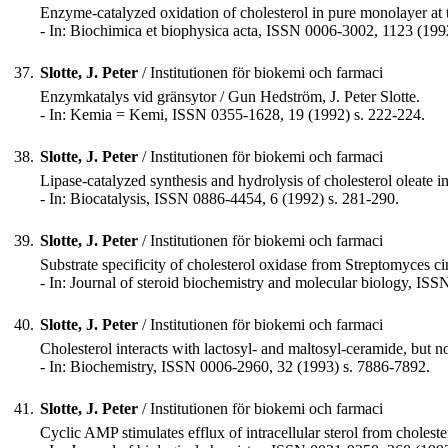
Enzyme-catalyzed oxidation of cholesterol in pure monolayer at the
- In: Biochimica et biophysica acta, ISSN 0006-3002, 1123 (199
37.
Slotte, J. Peter
/ Institutionen för biokemi och farmaci
Enzymkatalys vid gränsytor / Gun Hedström, J. Peter Slotte.
- In: Kemia = Kemi, ISSN 0355-1628, 19 (1992) s. 222-224.
38.
Slotte, J. Peter
/ Institutionen för biokemi och farmaci
Lipase-catalyzed synthesis and hydrolysis of cholesterol oleate
- In: Biocatalysis, ISSN 0886-4454, 6 (1992) s. 281-290.
39.
Slotte, J. Peter
/ Institutionen för biokemi och farmaci
Substrate specificity of cholesterol oxidase from Streptomyces c
- In: Journal of steroid biochemistry and molecular biology, IS
40.
Slotte, J. Peter
/ Institutionen för biokemi och farmaci
Cholesterol interacts with lactosyl- and maltosyl-ceramide, but not
- In: Biochemistry, ISSN 0006-2960, 32 (1993) s. 7886-7892.
41.
Slotte, J. Peter
/ Institutionen för biokemi och farmaci
Cyclic AMP stimulates efflux of intracellular sterol from choleste