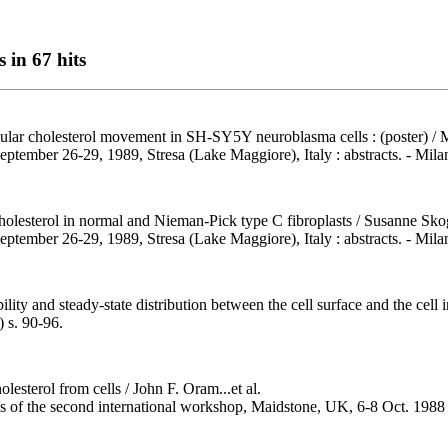
s in 67 hits
ular cholesterol movement in SH-SY5Y neuroblasma cells : (poster) / M. 
September 26-29, 1989, Stresa (Lake Maggiore), Italy : abstracts. - Mila
esterol in normal and Nieman-Pick type C fibroplasts / Susanne Skogst
 September 26-29, 1989, Stresa (Lake Maggiore), Italy : abstracts. - Mila
ty and steady-state distribution between the cell surface and the cell inte
 s. 90-96.
lesterol from cells / John F. Oram...et al.
ngs of the second international workshop, Maidstone, UK, 6-8 Oct. 1988 /