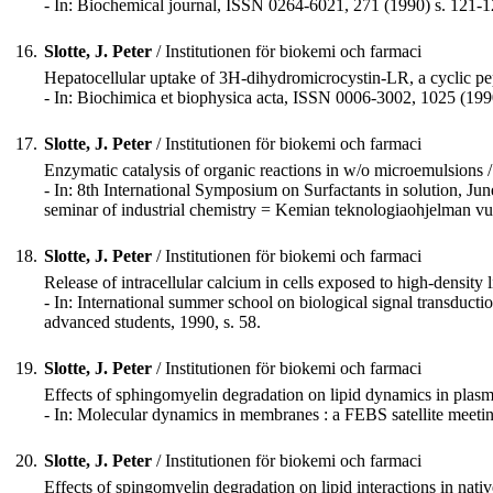
- In: Biochemical journal, ISSN 0264-6021, 271 (1990) s. 121-1
16.
Slotte, J. Peter
/ Institutionen för biokemi och farmaci
Hepatocellular uptake of 3H-dihydromicrocystin-LR, a cyclic pepti
- In: Biochimica et biophysica acta, ISSN 0006-3002, 1025 (1990
17.
Slotte, J. Peter
/ Institutionen för biokemi och farmaci
Enzymatic catalysis of organic reactions in w/o microemulsions /
- In: 8th International Symposium on Surfactants in solution, June
seminar of industrial chemistry = Kemian teknologiaohjelman vu
18.
Slotte, J. Peter
/ Institutionen för biokemi och farmaci
Release of intracellular calcium in cells exposed to high-density 
- In: International summer school on biological signal transducti
advanced students, 1990, s. 58.
19.
Slotte, J. Peter
/ Institutionen för biokemi och farmaci
Effects of sphingomyelin degradation on lipid dynamics in plasma 
- In: Molecular dynamics in membranes : a FEBS satellite meeti
20.
Slotte, J. Peter
/ Institutionen för biokemi och farmaci
Effects of spingomyelin degradation on lipid interactions in nativ