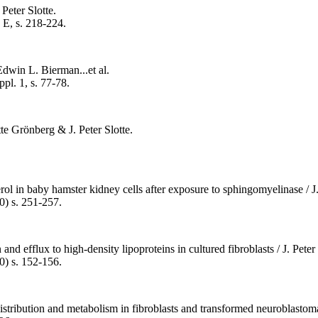
Peter Slotte.
 E, s. 218-224.
Edwin L. Bierman...et al.
pl. 1, s. 77-78.
te Grönberg & J. Peter Slotte.
in baby hamster kidney cells after exposure to sphingomyelinase / J. Pe
0) s. 251-257.
and efflux to high-density lipoproteins in cultured fibroblasts / J. Pet
0) s. 152-156.
stribution and metabolism in fibroblasts and transformed neuroblastoma c