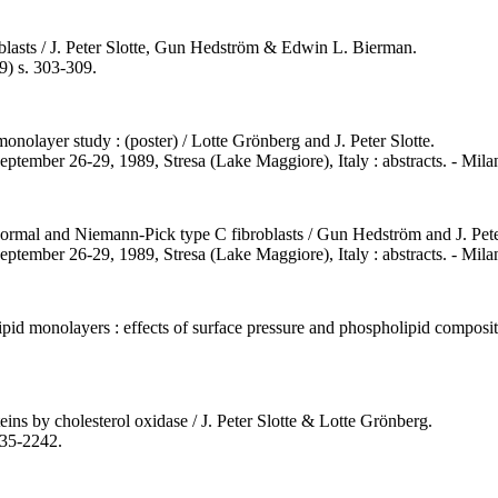
roblasts / J. Peter Slotte, Gun Hedström & Edwin L. Bierman.
9) s. 303-309.
monolayer study : (poster) / Lotte Grönberg and J. Peter Slotte.
September 26-29, 1989, Stresa (Lake Maggiore), Italy : abstracts. - Mila
 normal and Niemann-Pick type C fibroblasts / Gun Hedström and J. Pete
 September 26-29, 1989, Stresa (Lake Maggiore), Italy : abstracts. - Mila
ipid monolayers : effects of surface pressure and phospholipid compositi
eins by cholesterol oxidase / J. Peter Slotte & Lotte Grönberg.
235-2242.