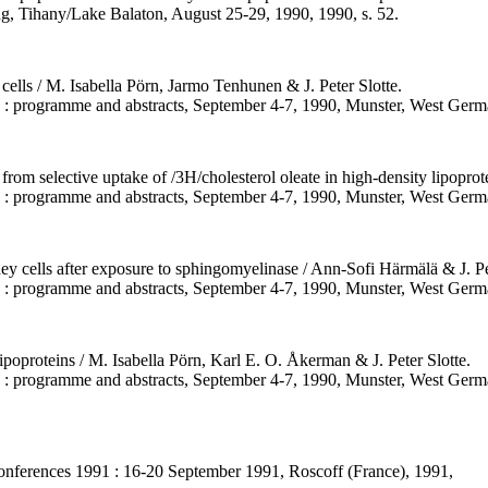
ng, Tihany/Lake Balaton, August 25-29, 1990, 1990, s. 52.
ells / M. Isabella Pörn, Jarmo Tenhunen & J. Peter Slotte.
ds : programme and abstracts, September 4-7, 1990, Munster, West Germ
 from selective uptake of /3H/cholesterol oleate in high-density lipopro
ds : programme and abstracts, September 4-7, 1990, Munster, West Germ
y cells after exposure to sphingomyelinase / Ann-Sofi Härmälä & J. Pet
ds : programme and abstracts, September 4-7, 1990, Munster, West Germ
lipoproteins / M. Isabella Pörn, Karl E. O. Åkerman & J. Peter Slotte.
ds : programme and abstracts, September 4-7, 1990, Munster, West Germ
d conferences 1991 : 16-20 September 1991, Roscoff (France), 1991,