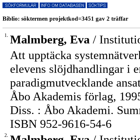
Biblio: söktermen projektkod=3451 gav 2 träffar
1.
Malmberg, Eva
/ Institut
Att upptäcka systemnätverk
elevens slöjdhandlingar i e
paradigmutvecklande ansat
Åbo Akademis förlag, 1995. -
Diss. : Åbo Akademi. Sum
ISBN 952-9616-54-6
2.
Malmberg, Eva
/ Institut