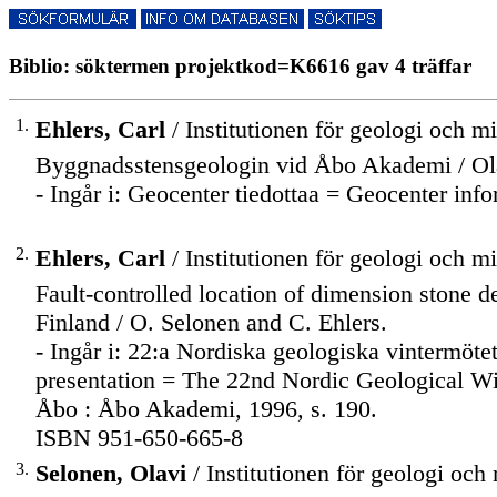
Biblio: söktermen projektkod=K6616 gav 4 träffar
1.
Ehlers, Carl
/ Institutionen för geologi och m
Byggnadsstensgeologin vid Åbo Akademi / Ola
- Ingår i: Geocenter tiedottaa = Geocenter inf
2.
Ehlers, Carl
/ Institutionen för geologi och m
Fault-controlled location of dimension stone de
Finland / O. Selonen and C. Ehlers.
- Ingår i: 22:a Nordiska geologiska vintermötet
presentation = The 22nd Nordic Geological Wi
Åbo : Åbo Akademi, 1996, s. 190.
ISBN 951-650-665-8
3.
Selonen, Olavi
/ Institutionen för geologi och