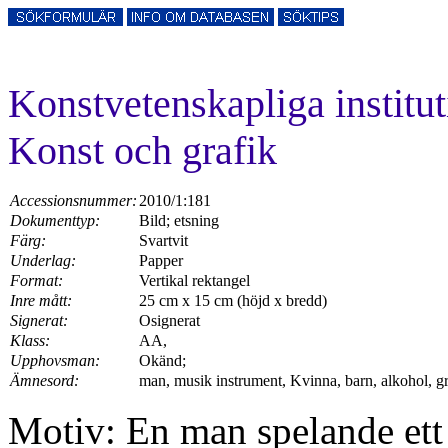
Konstvetenskapliga instit
Konst och grafik
Accessionsnummer:
2010/1:181
Dokumenttyp:
Bild; etsning
Färg:
Svartvit
Underlag:
Papper
Format:
Vertikal rektangel
Inre mått:
25 cm x 15 cm (höjd x bredd)
Signerat:
Osignerat
Klass:
AA,
Upphovsman:
Okänd;
Ämnesord:
man, musik instrument, Kvinna, barn, alkohol, gråt,
Motiv: En man spelande ett