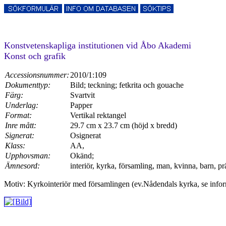
Konstvetenskapliga institutionen vid Åbo Akademi
Konst och grafik
Accessionsnummer:
2010/1:109
Dokumenttyp:
Bild; teckning; fetkrita och gouache
Färg:
Svartvit
Underlag:
Papper
Format:
Vertikal rektangel
Inre mått:
29.7 cm x 23.7 cm (höjd x bredd)
Signerat:
Osignerat
Klass:
AA,
Upphovsman:
Okänd;
Ämnesord:
interiör, kyrka, församling, man, kvinna, barn, prä
Motiv: Kyrkointeriör med församlingen (ev.Nådendals kyrka, se infor