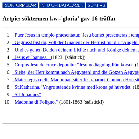
Artpic: söktermen kw='gloria' gav 16 träffar
1.
"Puer Jesus in templo praesentatur."Jesu barnet presenteras i tem
2.
"Gegrüsst bist du, voll der Gnaden! der Herr ist mit dir!"Ängeln
3.
"Und es gehen Beiden deinem Lichte nach und Könige deinem
4.
"Jesus et Joannes."
(1823- [stålstick])
5.
"Corpus Jesu de cruce deponitur."Jesu nedtagning från korset.
(1
6.
"Siehe, der Herr kommt nach Aegypten! und die Götzen Aegypt
7.
"Mater regis coeli."Madonnan sitter Jesu-barnet i famnen.Hon si
8.
"St.Katharina."Yngre stående kvinna med krona på huvudet.
(18
9.
"S:t Johannes"
10.
"Madonna di Foligno."
(1801-1863 [stålstick])