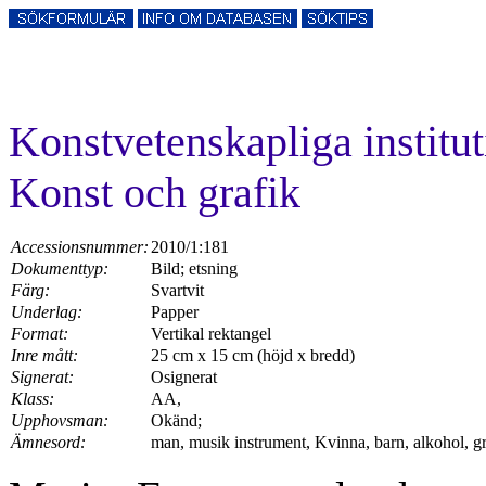
Konstvetenskapliga instit
Konst och grafik
Accessionsnummer:
2010/1:181
Dokumenttyp:
Bild; etsning
Färg:
Svartvit
Underlag:
Papper
Format:
Vertikal rektangel
Inre mått:
25 cm x 15 cm (höjd x bredd)
Signerat:
Osignerat
Klass:
AA,
Upphovsman:
Okänd;
Ämnesord:
man, musik instrument, Kvinna, barn, alkohol, gråt,