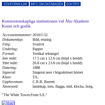
Konstvetenskapliga institutionen vid Åbo Akademi
Konst och grafik
Accessionsnummer:
2010/1:32
Dokumenttyp:
Bild; etsning
Färg:
Svartvit
Underlag:
Papper
Format:
Vertikal rektangel
Inre mått:
17.5 cm x 12.6 cm (höjd x bredd)
Yttre mått:
26.8 cm x 23.8 cm (höjd x bredd)
Datering:
1888
Signerat:
Singerat nere i högrahörnet hörnet
Klass:
TA,
Upphovsman:
C.R.B. Barrett;
Ämnesord:
landskap, torn, flagga, träd, klocka, borg,
"The White Tower.From S.E."