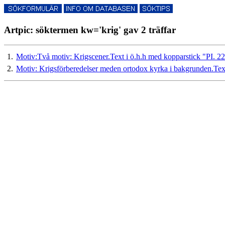
Artpic: söktermen kw='krig' gav 2 träffar
1.
Motiv:Två motiv: Krigscener.Text i ö.h.h med kopparstick "PI. 22
2.
Motiv: Krigsförberedelser meden ortodox kyrka i bakgrunden.Text