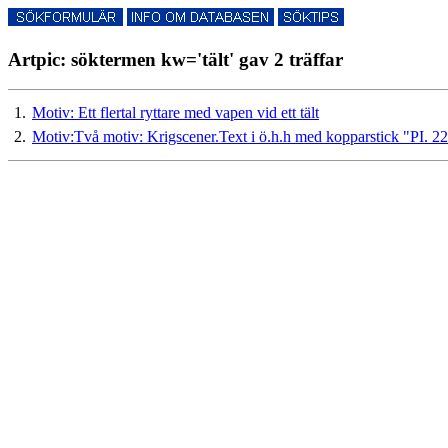
Artpic: söktermen kw='tält' gav 2 träffar
1.
Motiv: Ett flertal ryttare med vapen vid ett tält
2.
Motiv:Två motiv: Krigscener.Text i ö.h.h med kopparstick "PI. 22