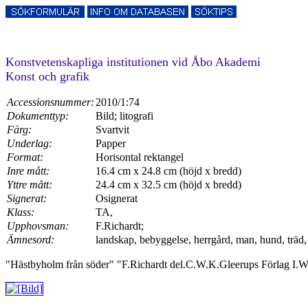
Konstvetenskapliga institutionen vid Åbo Akademi
Konst och grafik
Accessionsnummer:
2010/1:74
Dokumenttyp:
Bild; litografi
Färg:
Svartvit
Underlag:
Papper
Format:
Horisontal rektangel
Inre mått:
16.4 cm x 24.8 cm (höjd x bredd)
Yttre mått:
24.4 cm x 32.5 cm (höjd x bredd)
Signerat:
Osignerat
Klass:
TA,
Upphovsman:
F.Richardt;
Ämnesord:
landskap, bebyggelse, herrgård, man, hund, träd,
"Hästbyholm från söder" "F.Richardt del.C.W.K.Gleerups Förlag I.W.T