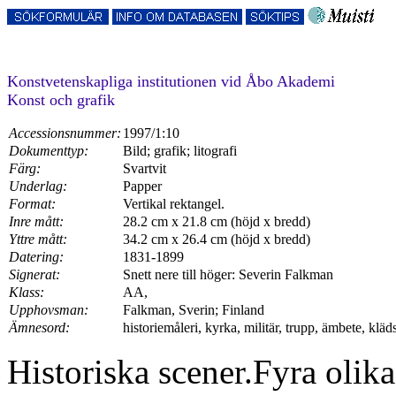
Konstvetenskapliga institutionen vid Åbo Akademi
Konst och grafik
Accessionsnummer:
1997/1:10
Dokumenttyp:
Bild; grafik; litografi
Färg:
Svartvit
Underlag:
Papper
Format:
Vertikal rektangel.
Inre mått:
28.2 cm x 21.8 cm (höjd x bredd)
Yttre mått:
34.2 cm x 26.4 cm (höjd x bredd)
Datering:
1831-1899
Signerat:
Snett nere till höger: Severin Falkman
Klass:
AA,
Upphovsman:
Falkman, Sverin; Finland
Ämnesord:
historiemåleri, kyrka, militär, trupp, ämbete, klädse
Historiska scener.Fyra olika