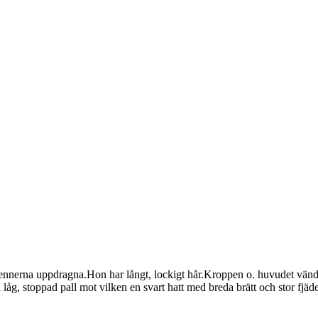
ennerna uppdragna.Hon har långt, lockigt hår.Kroppen o. huvudet vända
låg, stoppad pall mot vilken en svart hatt med breda brätt och stor fjäd