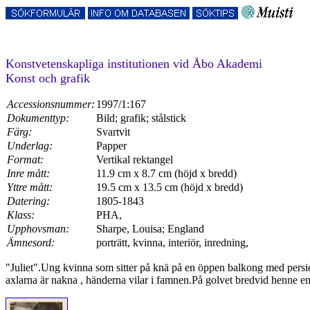
Konstvetenskapliga institutionen vid Åbo Akademi
Konst och grafik
Accessionsnummer:
1997/1:167
Dokumenttyp:
Bild; grafik; stålstick
Färg:
Svartvit
Underlag:
Papper
Format:
Vertikal rektangel
Inre mått:
11.9 cm x 8.7 cm (höjd x bredd)
Yttre mått:
19.5 cm x 13.5 cm (höjd x bredd)
Datering:
1805-1843
Klass:
PHA,
Upphovsman:
Sharpe, Louisa; England
Ämnesord:
porträtt, kvinna, interiör, inredning,
"Juliet".Ung kvinna som sitter på knä på en öppen balkong med persi
axlarna är nakna , händerna vilar i famnen.På golvet bredvid henne en 