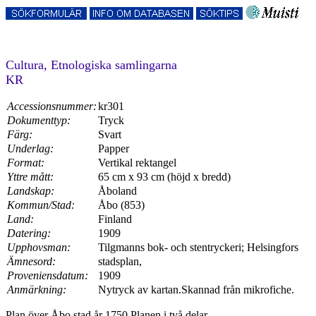
Cultura, Etnologiska samlingarna
KR
Accessionsnummer:
kr301
Dokumenttyp:
Tryck
Färg:
Svart
Underlag:
Papper
Format:
Vertikal rektangel
Yttre mått:
65 cm x 93 cm (höjd x bredd)
Landskap:
Åboland
Kommun/Stad:
Åbo (853)
Land:
Finland
Datering:
1909
Upphovsman:
Tilgmanns bok- och stentryckeri; Helsingfors
Ämnesord:
stadsplan,
Proveniensdatum:
1909
Anmärkning:
Nytryck av kartan.Skannad från mikrofiche.
Plan över Åbo stad år 1750.Planen i två delar.