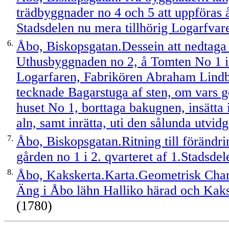
trädbyggnader no 4 och 5 att uppföras 
Stadsdelen nu mera tillhörig Logarfv
6.
Åbo, Biskopsgatan.Dessein att nedtaga s
Uthusbyggnaden no 2, å Tomten No 1 i 2
Logarfaren, Fabrikören Abraham Lindbe
tecknade Bagarstuga af sten, om vars g
huset No 1, borttaga bakugnen, insätta
aln, samt inrätta, uti den sålunda utvi
7.
Åbo, Biskopsgatan.Ritning till förändr
gården no 1 i 2. qvarteret af 1.Stadsde
8.
Åbo, Kakskerta.Karta.Geometrisk Chart
Äng i Åbo lähn Halliko härad och Kak
(1780)