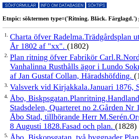
Etnpic: söktermen type=('Ritning. Bläck. Färglagd.') 
1.
Charta öfver Radelma.Trädgårdsplan ut
År 1802 af "xx".
(1802)
2.
Plan ritning öfver Fabrikör Carl.R.Nor
Vanhalinna Rusthålls ägor i Lundo Sok
af Jan Gustaf Collan, Häradshöfding.
(
3.
Valsverk vid Kirjakkala.Januari 1876, 
4.
Åbo, Biskpsgatan.Planritning.Handland
Stadsdelen, Quarteret no 2.Gården Nr 1
Åbo Stad, tillhörande Herr M.Serén.Org
8 Augusti 1828.Fasad och plan.
(1828)
5.
Åbo, Biskopsgatan. två byggnader.Plan,