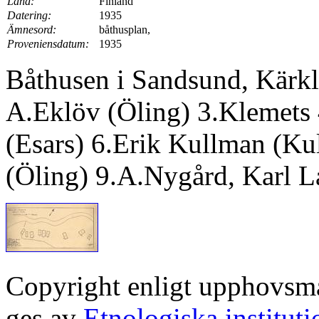
Land:
Finland
Datering:
1935
Ämnesord:
båthusplan,
Proveniensdatum:
1935
Båthusen i Sandsund, Kärk
A.Eklöv (Öling) 3.Klemets 
(Esars) 6.Erik Kullman (Ku
(Öling) 9.A.Nygård, Karl L
Copyright enligt upphovsm
ges av
Etnologiska institut