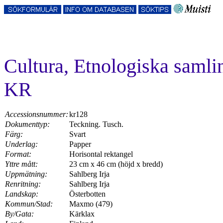
Cultura, Etnologiska samli
KR
Accessionsnummer:
kr128
Dokumenttyp:
Teckning. Tusch.
Färg:
Svart
Underlag:
Papper
Format:
Horisontal rektangel
Yttre mått:
23 cm x 46 cm (höjd x bredd)
Uppmätning:
Sahlberg Irja
Renritning:
Sahlberg Irja
Landskap:
Österbotten
Kommun/Stad:
Maxmo (479)
By/Gata:
Kärklax