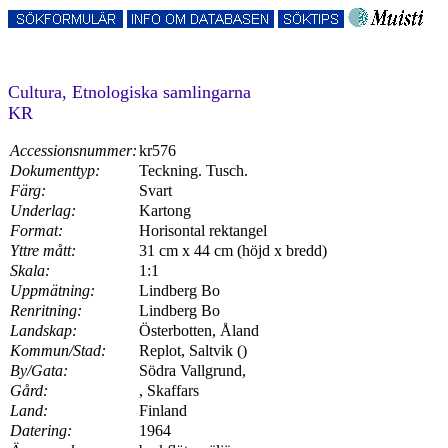
Cultura, Etnologiska samlingarna
KR
Accessionsnummer:
kr576
Dokumenttyp:
Teckning. Tusch.
Färg:
Svart
Underlag:
Kartong
Format:
Horisontal rektangel
Yttre mått:
31 cm x 44 cm (höjd x bredd)
Skala:
1:1
Uppmätning:
Lindberg Bo
Renritning:
Lindberg Bo
Landskap:
Österbotten, Åland
Kommun/Stad:
Replot, Saltvik ()
By/Gata:
Södra Vallgrund,
Gård:
, Skaffars
Land:
Finland
Datering:
1964