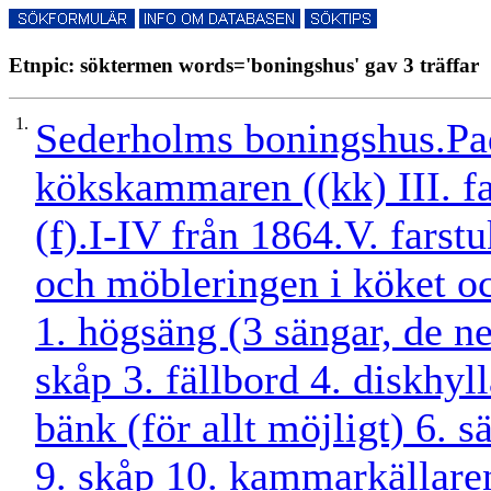
Etnpic: söktermen words='boningshus' gav 3 träffar
1.
Sederholms boningshus.Padv
kökskammaren ((kk) III. fa
(f).I-IV från 1864.V. farst
och möbleringen i köket 
1. högsäng (3 sängar, de ne
skåp 3. fällbord 4. diskhyl
bänk (för allt möjligt) 6. s
9. skåp 10. kammarkällaren