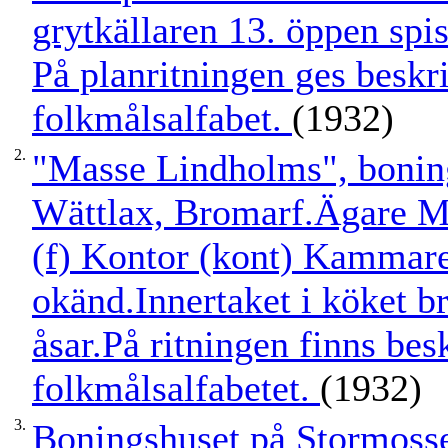
grytkällaren 13. öppen spi
På planritningen ges besk
folkmålsalfabet.
(1932)
2.
"Masse Lindholms", boni
Wättlax, Bromarf.Ägare M
(f) Kontor (kont) Kammare
okänd.Innertaket i köket b
åsar.På ritningen finns be
folkmålsalfabetet.
(1932)
3.
Boningshuset på Stormoss