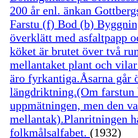
200 år enl. änkan Gottber
Farstu (f) Bod (b) Byggnin
överklätt med asfaltpapp o
köket är brutet över två r
mellantaket plant och vilar
äro fyrkantiga.Åsarna går 
längdriktning.(Om farstun 
uppmätningen, men den var
mellantak).Planritningen h
folkmålsalfabet.
(1932)