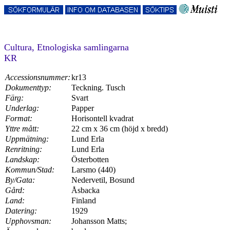
Cultura, Etnologiska samlingarna
KR
Accessionsnummer:
kr13
Dokumenttyp:
Teckning. Tusch
Färg:
Svart
Underlag:
Papper
Format:
Horisontell kvadrat
Yttre mått:
22 cm x 36 cm (höjd x bredd)
Uppmätning:
Lund Erla
Renritning:
Lund Erla
Landskap:
Österbotten
Kommun/Stad:
Larsmo (440)
By/Gata:
Nedervetil, Bosund
Gård:
Åsbacka
Land:
Finland
Datering:
1929
Upphovsman:
Johansson Matts;