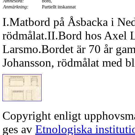
Ämnesord:
bord,
Anmärkning:
Partiellt inskannat
I.Matbord på Åsbacka i Ned
rödmålat.II.Bord hos Axel 
Larsmo.Bordet är 70 år gamm
Johansson, rödmålat med blå
Copyright enligt upphovsm
ges av
Etnologiska institut