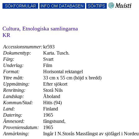
Cultura, Etnologiska samlingarna
KR
Accessionsnummer:
kr593
Dokumenttyp:
Karta. Tusch.
Färg:
Svart
Underlag:
Film
Format:
Horisontal rektangel
Yttre mått:
33 cm x 55 cm (höjd x bredd)
Uppmätning:
Efter sjökort
Renritning:
Storå Nils
Landskap:
Åboland
Kommun/Stad:
Hitis (94)
Land:
Finland
Datering:
1965
Ämnesord:
fångstsund,
Proveniensdatum:
1965
Anmärkning:
Ingår I N.Storås Massfångst av sjöfågel i Nordeu