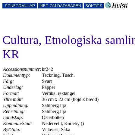
Cultura, Etnologiska samli
KR
Accessionsnummer:
kr242
Dokumenttyp:
Teckning. Tusch.
Färg:
Svart
Underlag:
Papper
Format:
Vertikal rektangel
Yttre mått:
36 cm x 22 cm (höjd x bredd)
Uppmätning:
Sahlberg Irja
Renritning:
Sahlberg Irja
Landskap:
Österbotten
Kommun/Stad:
Nedervetil, Karleby ()
By/Gata:
Viitavesi, Såka