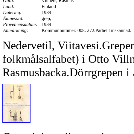
Gård:
Villners, Rasmus
Land:
Finland
Datering:
1939
Ämnesord:
grep,
Proveniensdatum:
1939
Anmärkning:
Kommunnummer: 008, 272.Partiellt inskannad.
Nedervetil, Viitavesi.Grepe
folkmålsalfabet) i Otto Vil
Rasmusbacka.Dörrgrepen i 