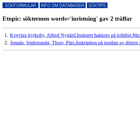
Etnpic: söktermen words='inristning' gav 2 träffar
1.
Kvevlax kyrkoby, Alfred Nygård.Inskuret hakkors på loftdörr.Ma
2.
Jomala, Södersunda, Thors, Pärs.Inskription på insidan av dörren 