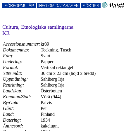
Cultura, Etnologiska samlingarna
KR
Accessionsnummer:
kr89
Dokumenttyp:
Teckning. Tusch.
Färg:
Svart
Underlag:
Papper
Format:
Vertikal rektangel
Yttre mått:
36 cm x 23 cm (höjd x bredd)
Uppmätning:
Sahlberg Irja
Renritning:
Sahlberg Irja
Landskap:
Österbotten
Kommun/Stad:
Vörå (944)
By/Gata:
Palvis
Gård:
Pet
Land:
Finland
Datering:
1934
Ämnesord:
kakelugn,