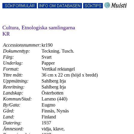
Cultura, Etnologiska samlingarna
KR
Accessionsnummer:
kr190
Dokumenttyp:
Teckning. Tusch.
Färg:
Svart
Underlag:
Papper
Format:
Vertikal rektangel
Yttre mått:
36 cm x 22 cm (höjd x bredd)
Uppmätning:
Sahlberg Irja
Renritning:
Sahlberg Irja
Landskap:
Österbotten
Kommun/Stad:
Larsmo (440)
By/Gata:
Eugmo
Gård:
Finnäs, Nynäs
Land:
Finland
Datering:
1937
Ämnesord:
vidja, klave,