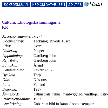
Cultura, Etnologiska samlingarna
KR
Accessionsnummer:
kr274
Dokumenttyp:
Teckning. Blyerts.Tusch.
Färg:
Svart
Underlag:
Papper
Uppmätning:
Gardberg John
Renritning:
Gardberg John
Landskap:
Åland
Kommun/Stad:
Eckerö (43)
By/Gata:
Torp
Gård:
Nilssons
Land:
Finland
Datering:
1937
Ämnesord:
båthusplats, fähus, manbyggnad, vindflöjel, osts
Proveniensdatum:
1937
Anmärkning:
Enbart en bild inskannad som exemplar.