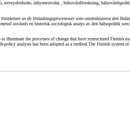
 terveydenhoito, äitiysneuvolat, , hälsovårdforskning, hälsovårdspolitik
 förståelsen av de förändringsprocesesser som omstrukturerat den finlä
 metod används en historisk-sociologisk analys av den hälsopolitik s
 to illuminate the processes of change that have restructured Finnish m
alth-policy analysis has been adopted as a method.The Finnish system of