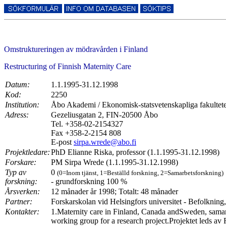
Omstruktureringen av mödravården i Finland
Restructuring of Finnish Maternity Care
Datum:
1.1.1995-31.12.1998
Kod:
2250
Institution:
Åbo Akademi / Ekonomisk-statsvetenskapliga fakulteten
Adress:
Gezeliusgatan 2, FIN-20500 Åbo
Tel. +358-02-2154327
Fax +358-2-2154 808
E-post
sirpa.wrede@abo.fi
Projektledare:
PhD Elianne Riska, professor (1.1.1995-31.12.1998)
Forskare:
PM Sirpa Wrede (1.1.1995-31.12.1998)
Typ av
0
(0=Inom tjänst, 1=Beställd forskning, 2=Samarbetsforskning)
forskning:
- grundforskning 100 %
Årsverken:
12 månader år 1998; Totalt: 48 månader
Partner:
Forskarskolan vid Helsingfors universitet - Befolkning,
Kontakter:
1.Maternity care in Finland, Canada andSweden, samar
working group for a research project.Projektet leds a