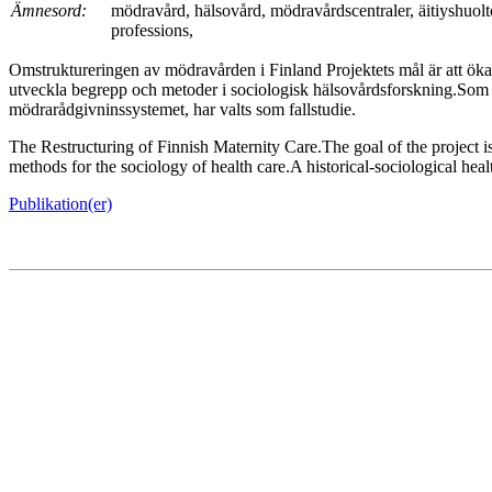
Ämnesord:
mödravård, hälsovård, mödravårdscentraler, äitiyshuolto,
professions,
Omstruktureringen av mödravården i Finland Projektets mål är att öka
utveckla begrepp och metoder i sociologisk hälsovårdsforskning.Som
mödrarådgivninssystemet, har valts som fallstudie.
The Restructuring of Finnish Maternity Care.The goal of the project is
methods for the sociology of health care.A historical-sociological he
Publikation(er)