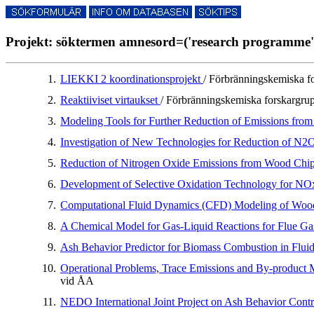
Projekt: söktermen amnesord=('research programme')
1.
LIEKKI 2 koordinationsprojekt
/ Förbränningskemiska 
2.
Reaktiiviset virtaukset
/ Förbränningskemiska forskargr
3.
Modeling Tools for Further Reduction of Emissions fro
4.
Investigation of New Technologies for Reduction of 
5.
Reduction of Nitrogen Oxide Emissions from Wood Chi
6.
Development of Selective Oxidation Technology for NOx
7.
Computational Fluid Dynamics (CFD) Modeling of Wood
8.
A Chemical Model for Gas-Liquid Reactions for Flue Ga
9.
Ash Behavior Predictor for Biomass Combustion in Flui
10.
Operational Problems, Trace Emissions and By-product
vid ÅA
11.
NEDO International Joint Project on Ash Behavior Contr