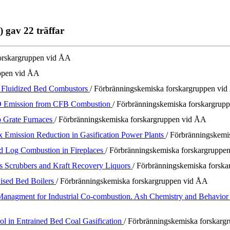
 gav 22 träffar
forskargruppen vid ÅA
uppen vid ÅA
m Fluidized Bed Combustors
/ Förbränningskemiska forskargruppen vi
N2O Emission from CFB Combustion
/ Förbränningskemiska forskargrup
p Grate Furnaces
/ Förbränningskemiska forskargruppen vid ÅA
 Emission Reduction in Gasification Power Plants
/ Förbränningskemi
 Log Combustion in Fireplaces
/ Förbränningskemiska forskargruppe
s Scrubbers and Kraft Recovery Liquors
/ Förbränningskemiska forsk
dised Bed Boilers
/ Förbränningskemiska forskargruppen vid ÅA
 Managment for Industrial Co-combustion. Ash Chemistry and Behavi
ol in Entrained Bed Coal Gasification
/ Förbränningskemiska forskarg