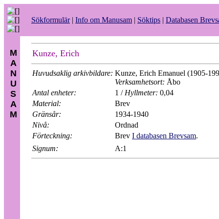
Sökformulär
|
Info om Manusam
|
Söktips
|
Databasen Brev
M
Kunze, Erich
A
N
Huvudsaklig arkivbildare:
Kunze, Erich Emanuel (1905-199
Verksamhetsort:
Åbo
U
Antal enheter:
1 /
Hyllmeter:
0,04
S
A
Material:
Brev
M
Gränsår:
1934-1940
Nivå:
Ordnad
Förteckning:
Brev
I databasen Brevsam
.
Signum:
A:1