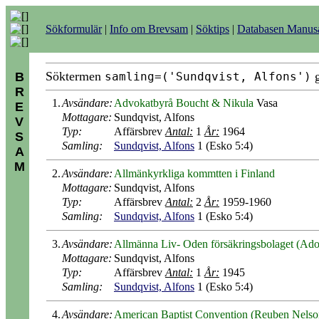
Sökformulär
|
Info om Brevsam
|
Söktips
|
Databasen Manu
Söktermen
g
B
samling=('Sundqvist, Alfons')
R
1.
Avsändare:
Advokatbyrå Boucht & Nikula
Vasa
E
Mottagare:
Sundqvist, Alfons
V
Typ:
Affärsbrev
Antal:
1
År:
1964
S
Samling:
Sundqvist, Alfons
1 (Esko 5:4)
A
M
2.
Avsändare:
Allmänkyrkliga kommtten i Finland
Mottagare:
Sundqvist, Alfons
Typ:
Affärsbrev
Antal:
2
År:
1959-1960
Samling:
Sundqvist, Alfons
1 (Esko 5:4)
3.
Avsändare:
Allmänna Liv- Oden försäkringsbolaget (Ado
Mottagare:
Sundqvist, Alfons
Typ:
Affärsbrev
Antal:
1
År:
1945
Samling:
Sundqvist, Alfons
1 (Esko 5:4)
4.
Avsändare:
American Baptist Convention (Reuben Nelso