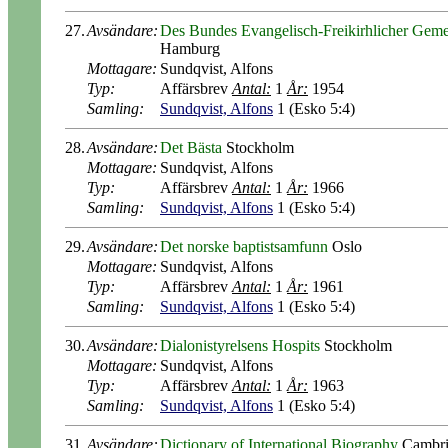
27.
Avsändare:
Des Bundes Evangelisch-Freikirhlicher Gem
Hamburg
Mottagare:
Sundqvist, Alfons
Typ:
Affärsbrev
Antal:
1
År:
1954
Samling:
Sundqvist, Alfons
1 (Esko 5:4)
28.
Avsändare:
Det Bästa
Stockholm
Mottagare:
Sundqvist, Alfons
Typ:
Affärsbrev
Antal:
1
År:
1966
Samling:
Sundqvist, Alfons
1 (Esko 5:4)
29.
Avsändare:
Det norske baptistsamfunn
Oslo
Mottagare:
Sundqvist, Alfons
Typ:
Affärsbrev
Antal:
1
År:
1961
Samling:
Sundqvist, Alfons
1 (Esko 5:4)
30.
Avsändare:
Dialonistyrelsens Hospits
Stockholm
Mottagare:
Sundqvist, Alfons
Typ:
Affärsbrev
Antal:
1
År:
1963
Samling:
Sundqvist, Alfons
1 (Esko 5:4)
31.
Avsändare:
Dictionary of International Biography
Cambri